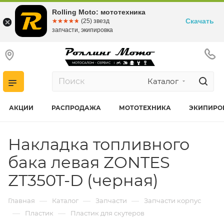
Rolling Moto: мототехника
Скачать
☆☆☆☆☆
★★★★★
(25) звезд
запчасти, экипировка
Каталог
АКЦИИ
РАСПРОДАЖА
МОТОТЕХНИКА
ЭКИПИРО
Накладка топливного
бака левая ZONTES
ZT350T-D (черная)
—
—
—
Главная
Каталог
Запчасти
Запчасти корпус
—
—
Пластик
Пластик для скутеров