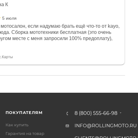
на К
5 июля
мотосалон, если надумаю брать ещё что-то от kayo,
сюда. Сборка мототехники бесплатная (это очень
другом месте с меня запросили 100% предоплату),
и документы выдали. Брала технику с ПТС, на учёт
а вообще без проблем. Менеджеру Юлии большое
тдельное, всегда на связи, очень детально всё
с.Карты
. 👍
ПОКУПАТЕЛЯМ
8 (800) 555-66-98
Как купить
INFO@ROLLINGMOTO.RU
Гарантия на товар