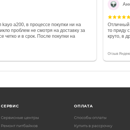
Ан
 kayo a200, в процессе покупки ни на
Отличный 
никло проблем не смотря на доставку за
то приду 
е четко и в срок. После покупки на
круто, в 
был 0, при этом представители магазина
все чеки 
связи и в итоге проблема была решена.
поставил
орит о небезразличии к клиенту после
спасибо о
Отзыв Яндек
то на сегодняшний день редкость.
объясняют
СЕРВИС
ОПЛАТА
Сервисные центры
Способы оплаты
Ремонт питбайков
Купить в рассрочку