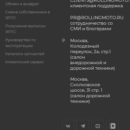
CLIENTS@ROLLINGMOTO
Обмен и возврат
клиентская поддержка
Смена собственника в
PR@ROLLINGMOTO.RU
ЭПТС
сотрудничество со
Получение выписки
СМИ и блогерами
ЭПТС
Руководства по
Москва,
эксплуатации
Колодезный
переулок, 2а, стр.1
Каталоги запчастей
(салон
Клиентский сервис
внедорожной и
дорожной техники)
Москва,
Сколковское
шоссе, 31 стр. 1
(салон дорожной
техники)