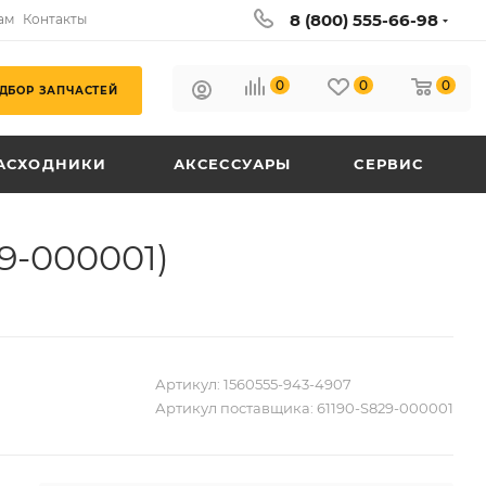
8 (800) 555-66-98
ам
Контакты
0
0
0
ДБОР ЗАПЧАСТЕЙ
АСХОДНИКИ
АКСЕССУАРЫ
СЕРВИС
9-000001)
Артикул:
1560555-943-4907
Артикул поставщика:
61190-S829-000001