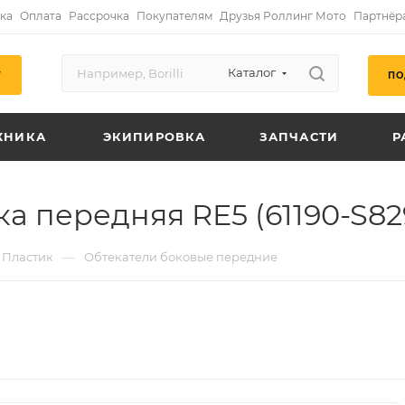
ка
Оплата
Рассрочка
Покупателям
Друзья Роллинг Мото
Партнёр
Каталог
ПО
Г
ХНИКА
ЭКИПИРОВКА
ЗАПЧАСТИ
Р
а передняя RE5 (61190-S82
—
Пластик
Обтекатели боковые передние