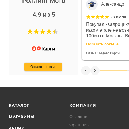
Роллинг Мото
Александр
4.9 из 5
28 июля
 в магазине чисто, цены везде
Покупал квадроцикл
огут. Не понравились условия
каком этапе не воз
предоплата и дают только на год)
100км от Москвы. Вс
ают что человек купит и
спидометре всегда 
Показать больше
некому.
постоянно были на 
Считаю, что это гов
Отзыв Яндекс.Карты
получения денег, ч
Оставить отзыв
КАТАЛОГ
КОМПАНИЯ
МАГАЗИНЫ
О салоне
Франшиза
АКЦИИ