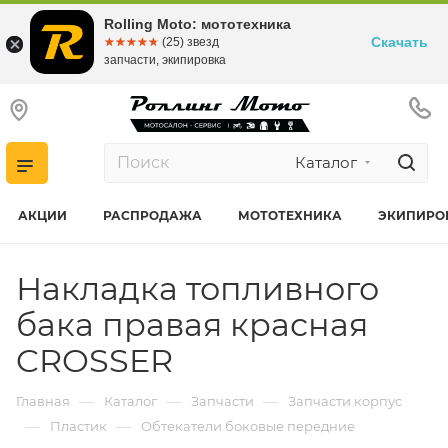
Rolling Moto: мототехника
Скачать
☆☆☆☆☆
★★★★★
(25) звезд
запчасти, экипировка
Каталог
АКЦИИ
РАСПРОДАЖА
МОТОТЕХНИКА
ЭКИПИРО
Накладка топливного
бака правая красная
CROSSER
—
—
—
Главная
Каталог
Запчасти
Запчасти корпус
—
—
Пластик
Обтекатели боковые передние