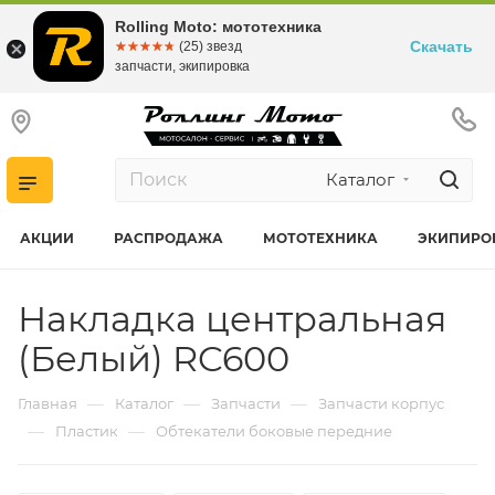
Rolling Moto: мототехника
Скачать
☆☆☆☆☆
★★★★★
(25) звезд
запчасти, экипировка
Каталог
АКЦИИ
РАСПРОДАЖА
МОТОТЕХНИКА
ЭКИПИРО
Накладка центральная
(Белый) RC600
—
—
—
Главная
Каталог
Запчасти
Запчасти корпус
—
—
Пластик
Обтекатели боковые передние