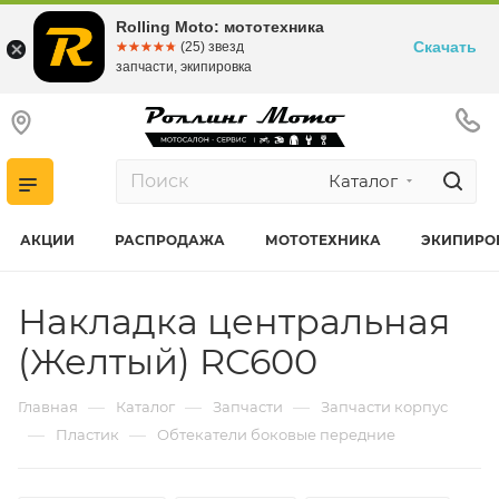
Rolling Moto: мототехника
Скачать
☆☆☆☆☆
★★★★★
(25) звезд
запчасти, экипировка
Каталог
АКЦИИ
РАСПРОДАЖА
МОТОТЕХНИКА
ЭКИПИРО
Накладка центральная
(Желтый) RC600
—
—
—
Главная
Каталог
Запчасти
Запчасти корпус
—
—
Пластик
Обтекатели боковые передние