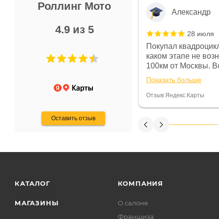
Роллинг Мото
Александр
4.9 из 5
28 июля
 в магазине чисто, цены везде
Покупал квадроцикл
огут. Не понравились условия
каком этапе не воз
предоплата и дают только на год)
100км от Москвы. Вс
ают что человек купит и
спидометре всегда 
Показать больше
некому.
постоянно были на 
Считаю, что это гов
Отзыв Яндекс.Карты
получения денег, ч
Оставить отзыв
КАТАЛОГ
КОМПАНИЯ
МАГАЗИНЫ
О салоне
Франшиза