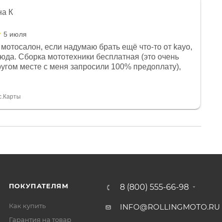
на К
5 июля
мотосалон, если надумаю брать ещё что-то от kayo,
сюда. Сборка мототехники бесплатная (это очень
другом месте с меня запросили 100% предоплату),
и документы выдали. Брала технику с ПТС, на учёт
а вообще без проблем. Менеджеру Юлии большое
тдельное, всегда на связи, очень детально всё
с.Карты
. 👍
ПОКУПАТЕЛЯМ
8 (800) 555-66-98
Как купить
INFO@ROLLINGMOTO.RU
Гарантия на товар