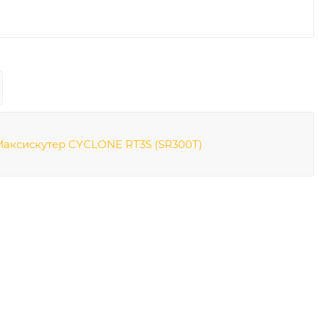
аксискутер CYCLONE RT3S (SR300T)