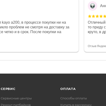
Ан
 kayo a200, в процессе покупки ни на
Отличный 
никло проблем не смотря на доставку за
то приду 
е четко и в срок. После покупки на
круто, в 
был 0, при этом представители магазина
все чеки 
связи и в итоге проблема была решена.
поставил
орит о небезразличии к клиенту после
спасибо о
Отзыв Яндек
то на сегодняшний день редкость.
объясняют
СЕРВИС
ОПЛАТА
Сервисные центры
Способы оплаты
Ремонт питбайков
Купить в рассрочку