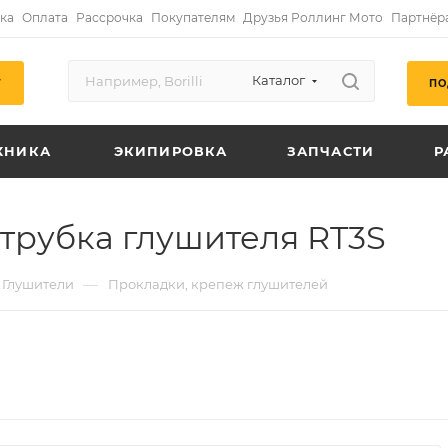
ка
Оплата
Рассрочка
Покупателям
Друзья Роллинг Мото
Партнёр
Каталог
ПО
Г
ХНИКА
ЭКИПИРОВКА
ЗАПЧАСТИ
Р
трубка глушителя RT3S
—
Глушители
Прокладки, крепеж глушителей