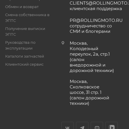
CLIENTS@ROLLINGMOTO
Обмен и возврат
клиентская поддержка
Смена собственника в
PR@ROLLINGMOTO.RU
ЭПТС
сотрудничество со
Получение выписки
СМИ и блогерами
ЭПТС
Руководства по
Москва,
эксплуатации
Колодезный
переулок, 2а, стр.1
Каталоги запчастей
(салон
Клиентский сервис
внедорожной и
дорожной техники)
Москва,
Сколковское
шоссе, 31 стр. 1
(салон дорожной
техники)