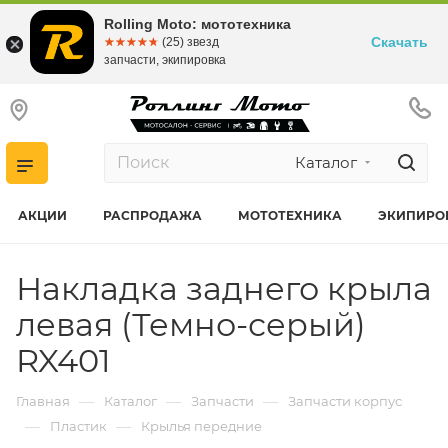
Rolling Moto: мототехника
Скачать
☆☆☆☆☆
★★★★★
(25) звезд
запчасти, экипировка
Каталог
АКЦИИ
РАСПРОДАЖА
МОТОТЕХНИКА
ЭКИПИРО
Накладка заднего крыла
левая (Темно-серый)
RX401
—
—
—
Главная
Каталог
Запчасти
Запчасти корпус
—
—
Пластик
Крылья передние