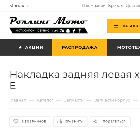
Москва
О компании
Бренды
Достав
КАТАЛО
АКЦИИ
РАСПРОДАЖА
МОТОТЕ
Накладка задняя левая 
E
—
—
—
—
Главная
Каталог
Запчасти
Запчасти корпус
В ИЗБРАННОЕ
СРАВНИТЬ
ПОДЕЛИТЬСЯ