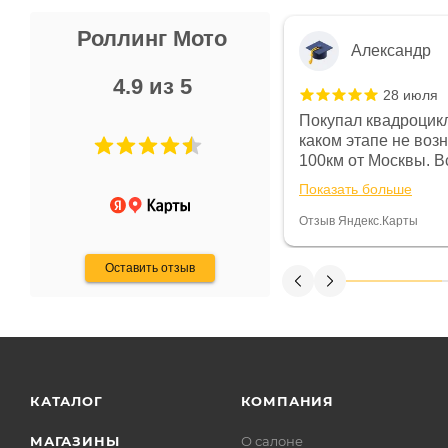
Роллинг Мото
Александр
4.9 из 5
28 июля
 в магазине чисто, цены везде
Покупал квадроцикл
огут. Не понравились условия
каком этапе не воз
предоплата и дают только на год)
100км от Москвы. Вс
ают что человек купит и
спидометре всегда 
Показать больше
некому.
постоянно были на 
Считаю, что это гов
Отзыв Яндекс.Карты
получения денег, ч
Оставить отзыв
КАТАЛОГ
КОМПАНИЯ
МАГАЗИНЫ
О салоне