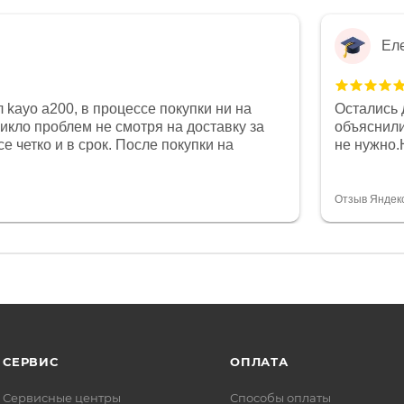
Ел
 kayo a200, в процессе покупки ни на
Остались 
никло проблем не смотря на доставку за
объяснили
е четко и в срок. После покупки на
не нужно.
был 0, при этом представители магазина
комфортна
связи и в итоге проблема была решена.
полностью
орит о небезразличии к клиенту после
огромное 
Отзыв Яндек
то на сегодняшний день редкость.
терпение
СЕРВИС
ОПЛАТА
Сервисные центры
Способы оплаты