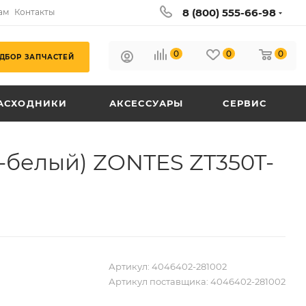
8 (800) 555-66-98
ам
Контакты
0
0
0
ДБОР ЗАПЧАСТЕЙ
АСХОДНИКИ
АКСЕССУАРЫ
СЕРВИС
-белый) ZONTES ZT350T-
Артикул:
4046402-281002
Артикул поставщика:
4046402-281002