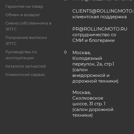
Гарантия на товар
CLIENTS@ROLLINGMOTO
Обмен и возврат
клиентская поддержка
Смена собственника в
PR@ROLLINGMOTO.RU
ЭПТС
сотрудничество со
Получение выписки
СМИ и блогерами
ЭПТС
Руководства по
Москва,
эксплуатации
Колодезный
переулок, 2а, стр.1
Каталоги запчастей
(салон
Клиентский сервис
внедорожной и
дорожной техники)
Москва,
Сколковское
шоссе, 31 стр. 1
(салон дорожной
техники)