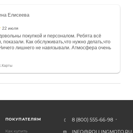
ена Елисеева
22 июля
довольны покупкой и персоналом. Ребята всё
, показали. Как обслуживать,что нужно делать,что
Ничего лишнего не навязывали. Атмосфера очень
я, помогли с доставкой. Сам аппарат так же
 устроил нас, нашли именно то, что хотел P. S
спасибо Дмитрию, за клиентоориентированность и
с.Карты
ПОКУПАТЕЛЯМ
8 (800) 555-66-98
Как купить
INFO@ROLLINGMOTO.RU