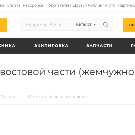
ка
Оплата
Рассрочка
Покупателям
Друзья Роллинг Мото
Партнёр
Каталог
ПО
Г
ХНИКА
ЭКИПИРОВКА
ЗАПЧАСТИ
Р
хвостовой части (жемчужно
—
Пластик
Обтекатели боковые задние