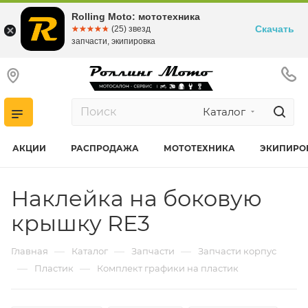
Rolling Moto: мототехника
Скачать
☆☆☆☆☆
★★★★★
(25) звезд
запчасти, экипировка
Каталог
АКЦИИ
РАСПРОДАЖА
МОТОТЕХНИКА
ЭКИПИРО
Наклейка на боковую
крышку RE3
—
—
—
Главная
Каталог
Запчасти
Запчасти корпус
—
—
Пластик
Комплект графики на пластик