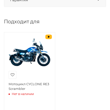
СБП
да
Выставить счет
да
Подходит для
Уважаемые пользователи, в настоящем
блоке размещены документы, с
которыми необходимо ознакомиться
покупателю, в случае приобретения
товара в нашем салоне. Здесь
размещены общие сведения по
решению возможных гарантийных
случаев и образцы необходимых для
заполнения документов. Обращаем
Ваше внимание на то, что конкретные
гарантийные обязательства на
Мотоцикл CYCLONE RE3
Scrambler
приобретаемую технику подробно
Нет в наличии
изложены в Руководстве по
эксплуатации (сервисной книжке), там
же находится гарантийный талон.