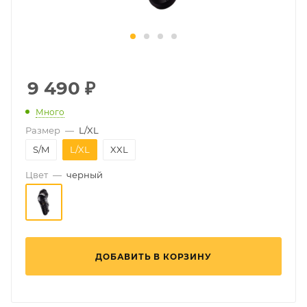
9 490
₽
Много
Размер
—
L/XL
S/M
L/XL
XXL
Цвет
—
черный
ДОБАВИТЬ В КОРЗИНУ