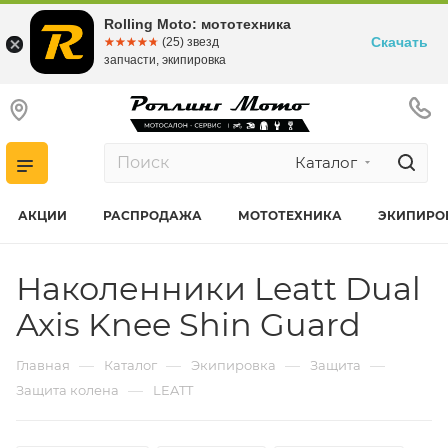
Rolling Moto: мототехника
Скачать
☆☆☆☆☆
★★★★★
(25) звезд
запчасти, экипировка
Каталог
АКЦИИ
РАСПРОДАЖА
МОТОТЕХНИКА
ЭКИПИРО
Наколенники Leatt Dual
Axis Knee Shin Guard
—
—
—
—
Главная
Каталог
Экипировка
Защита
—
Защита колена
LEATT