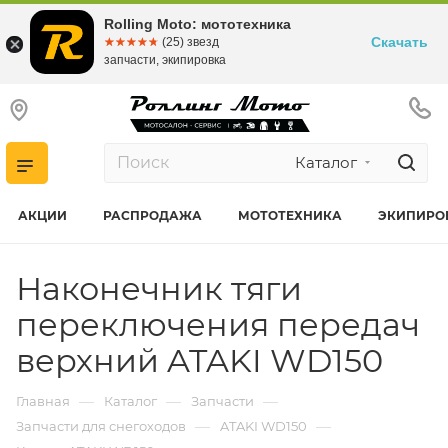
Rolling Moto: мототехника
Скачать
☆☆☆☆☆
★★★★★
(25) звезд
запчасти, экипировка
Каталог
АКЦИИ
РАСПРОДАЖА
МОТОТЕХНИКА
ЭКИПИРО
Наконечник тяги
переключения передач
верхний ATAKI WD150
—
—
—
Главная
Каталог
Запчасти
—
—
Запчасти для снегоходов
ATAKI WD150