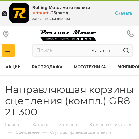
Rolling Moto: мототехника
Скачать
☆☆☆☆☆
★★★★★
(25) звезд
запчасти, экипировка
Каталог
АКЦИИ
РАСПРОДАЖА
МОТОТЕХНИКА
ЭКИПИРО
Направляющая корзины
сцепления (компл.) GR8
2T 300
—
—
—
Главная
Каталог
Запчасти
Запчасти двигатель
—
—
Сцепление
Ступицы, фланцы сцепления