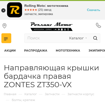
Rolling Moto: мототехника
Скачать
☆☆☆☆☆
★★★★★
(25) звезд
запчасти, экипировка
Каталог
АКЦИИ
РАСПРОДАЖА
МОТОТЕХНИКА
ЭКИПИРО
Направляющая крышки
бардачка правая
ZONTES ZT350-VX
—
—
—
Главная
Каталог
Запчасти
Запчасти корпус
—
Болты, крепеж