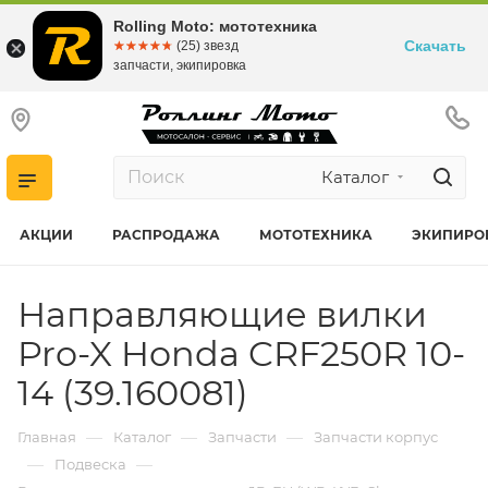
Rolling Moto: мототехника
Скачать
☆☆☆☆☆
★★★★★
(25) звезд
запчасти, экипировка
Каталог
АКЦИИ
РАСПРОДАЖА
МОТОТЕХНИКА
ЭКИПИРО
Направляющие вилки
Pro-X Honda CRF250R 10-
14 (39.160081)
—
—
—
Главная
Каталог
Запчасти
Запчасти корпус
—
—
Подвеска