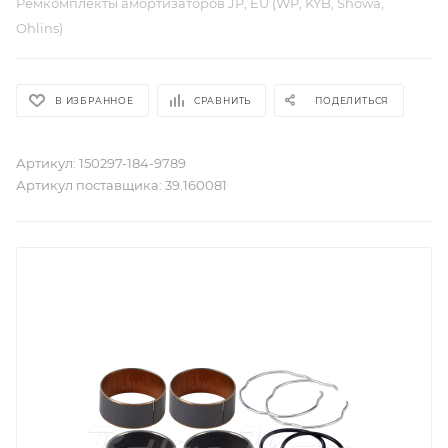
Ремкомплекты амортизаторов JP, EU (WP, KYB, Showa,
Ohlins)
В ИЗБРАННОЕ
СРАВНИТЬ
ПОДЕЛИТЬСЯ
Артикул:
150297-184-9789
Артикул поставщика:
39.160081