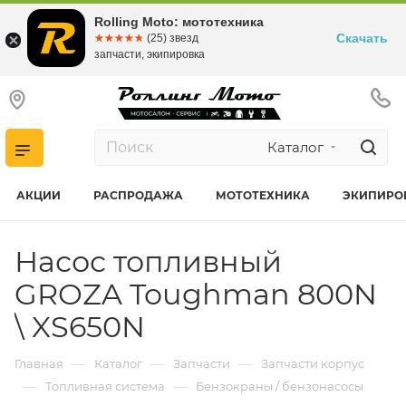
Rolling Moto: мототехника
Скачать
☆☆☆☆☆
★★★★★
(25) звезд
запчасти, экипировка
Каталог
АКЦИИ
РАСПРОДАЖА
МОТОТЕХНИКА
ЭКИПИРО
Насос топливный
GROZA Toughman 800N
\ XS650N
—
—
—
Главная
Каталог
Запчасти
Запчасти корпус
—
—
Топливная система
Бензокраны / бензонасосы