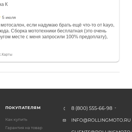
на К
5 июля
мотосалон, если надумаю брать ещё что-то от kayo,
сюда. Сборка мототехники бесплатная (это очень
другом месте с меня запросили 100% предоплату),
и документы выдали. Брала технику с ПТС, на учёт
а вообще без проблем. Менеджеру Юлии большое
тдельное, всегда на связи, очень детально всё
с.Карты
. 👍
ПОКУПАТЕЛЯМ
8 (800) 555-66-98
Как купить
INFO@ROLLINGMOTO.RU
Гарантия на товар