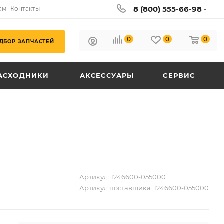
8 (800) 555-66-98
ам
Контакты
0
0
0
ДБОР ЗАПЧАСТЕЙ
АСХОДНИКИ
АКСЕССУАРЫ
СЕРВИС
Артикул:
1246600-055000
Артикул поставщика:
1246600-055000