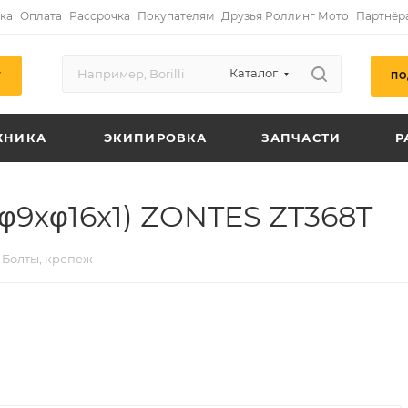
ка
Оплата
Рассрочка
Покупателям
Друзья Роллинг Мото
Партнёр
Каталог
ПО
Г
ХНИКА
ЭКИПИРОВКА
ЗАПЧАСТИ
Р
φ9xφ16x1) ZONTES ZT368T
Болты, крепеж