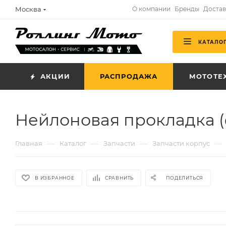
Москва
О компании
Бренды
Достав
КАТАЛО
АКЦИИ
РАСПРОДАЖА
МОТОТЕ
Нейлоновая прокладка (
—
—
—
—
Главная
Каталог
Запчасти
Запчасти корпус
В ИЗБРАННОЕ
СРАВНИТЬ
ПОДЕЛИТЬСЯ