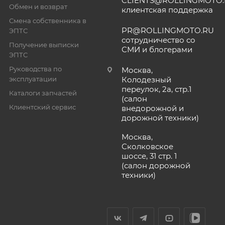
CLIENTS@ROLLINGMOTO
Обмен и возврат
клиентская поддержка
Смена собственника в
PR@ROLLINGMOTO.RU
ЭПТС
сотрудничество со
Получение выписки
СМИ и блогерами
ЭПТС
Руководства по
Москва,
эксплуатации
Колодезный
переулок, 2а, стр.1
Каталоги запчастей
(салон
Клиентский сервис
внедорожной и
дорожной техники)
Москва,
Сколковское
шоссе, 31 стр. 1
(салон дорожной
техники)