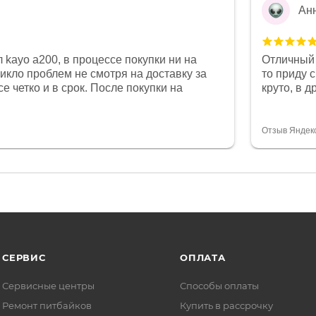
Ан
 kayo a200, в процессе покупки ни на
Отличный 
никло проблем не смотря на доставку за
то приду 
е четко и в срок. После покупки на
круто, в 
был 0, при этом представители магазина
все чеки 
связи и в итоге проблема была решена.
поставил
орит о небезразличии к клиенту после
спасибо о
Отзыв Яндек
то на сегодняшний день редкость.
объясняют
СЕРВИС
ОПЛАТА
Сервисные центры
Способы оплаты
Ремонт питбайков
Купить в рассрочку