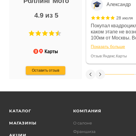
Роллинг Мото
Александр
4.9 из 5
28 июля
 в магазине чисто, цены везде
Покупал квадроцикл
огут. Не понравились условия
каком этапе не воз
предоплата и дают только на год)
100км от Москвы. Вс
ают что человек купит и
спидометре всегда 
Показать больше
некому.
постоянно были на 
Считаю, что это гов
Отзыв Яндекс.Карты
получения денег, ч
Оставить отзыв
КАТАЛОГ
КОМПАНИЯ
МАГАЗИНЫ
О салоне
Франшиза
АКЦИИ