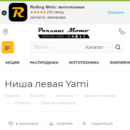
Rolling Moto: мототехника
Скачать
☆☆☆☆☆
★★★★★
(25) звезд
запчасти, экипировка
Каталог
АКЦИИ
РАСПРОДАЖА
МОТОТЕХНИКА
ЭКИПИРО
Ниша левая Yami
—
—
—
Главная
Каталог
Запчасти
Запчасти корпус
—
—
Пластик
Крылья передние
В ИЗБРАННОЕ
СРАВНИТЬ
ПОДЕЛИТЬСЯ