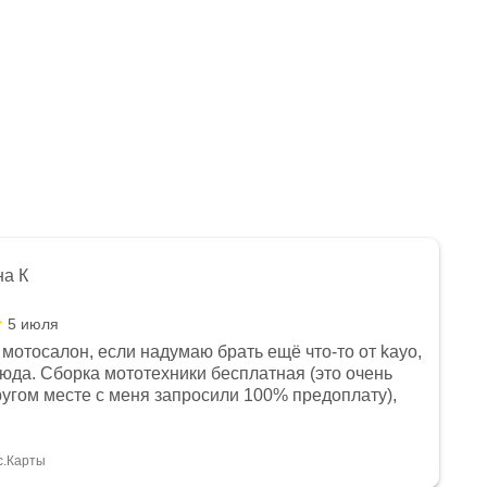
на К
5 июля
мотосалон, если надумаю брать ещё что-то от kayo,
сюда. Сборка мототехники бесплатная (это очень
другом месте с меня запросили 100% предоплату),
и документы выдали. Брала технику с ПТС, на учёт
а вообще без проблем. Менеджеру Юлии большое
тдельное, всегда на связи, очень детально всё
с.Карты
. 👍