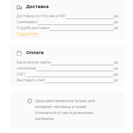
Доставка
Доставка по Москве и МО
да
Самовывоз
да
Служба доставки
да
Подробнее
Оплата
Банковские карты
да
Наличные
да
СБП
да
Выставить счет
да
Цена действительна только для
интернет-магазина и может
отличаться от цен в розничных
магазинах