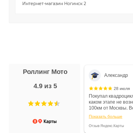
Интернет-магазин Ногинск 2
Роллинг Мото
Александр
4.9 из 5
28 июля
 в магазине чисто, цены везде
Покупал квадроцикл
огут. Не понравились условия
каком этапе не воз
предоплата и дают только на год)
100км от Москвы. Вс
ают что человек купит и
спидометре всегда 
Показать больше
некому.
постоянно были на 
Считаю, что это гов
Отзыв Яндекс.Карты
получения денег, ч