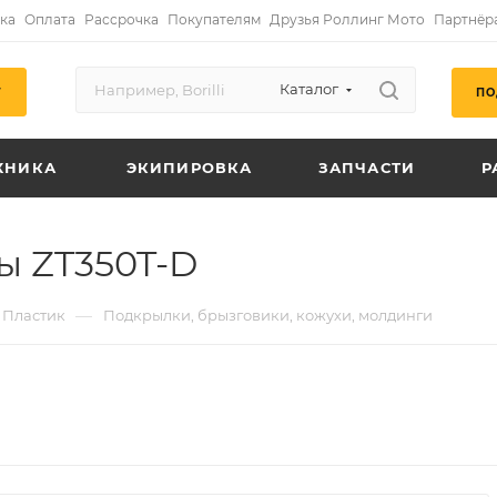
ка
Оплата
Рассрочка
Покупателям
Друзья Роллинг Мото
Партнёр
Каталог
ПО
Г
ХНИКА
ЭКИПИРОВКА
ЗАПЧАСТИ
Р
 ZT350T-D
—
Пластик
Подкрылки, брызговики, кожухи, молдинги