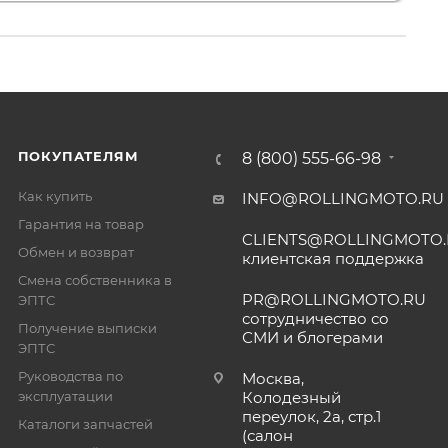
ПОКУПАТЕЛЯМ
8 (800) 555-66-98
Как купить
INFO@ROLLINGMOTO.RU
Гарантия на товар
CLIENTS@ROLLINGMOTO
Обмен и возврат
клиентская поддержка
Смена собственника в
PR@ROLLINGMOTO.RU
ЭПТС
сотрудничество со
Получение выписки
СМИ и блогерами
ЭПТС
Руководства по
Москва,
эксплуатации
Колодезный
переулок, 2а, стр.1
Каталоги запчастей
(салон