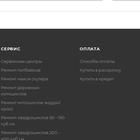
СЕРВИС
ОПЛАТА
Сервисные центры
Способы оплаты
Ремонт питбайков
Купить в рассрочку
Ремонт макси скутера
Купить в кредит
Ремонт дорожных
мотоциклов
Ремонт мотоциклов эндуро/
кросс
Ремонт квадроциклов 50 - 190
куб.см
Ремонт квадроциклов 200 -
400 куб.см