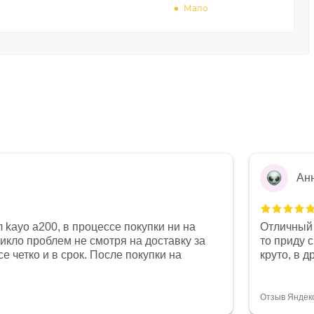
Мало
Ан
 kayo a200, в процессе покупки ни на
Отличный 
никло проблем не смотря на доставку за
то приду 
е четко и в срок. После покупки на
круто, в 
был 0, при этом представители магазина
все чеки 
связи и в итоге проблема была решена.
поставил
орит о небезразличии к клиенту после
спасибо о
Отзыв Яндек
то на сегодняшний день редкость.
объясняют