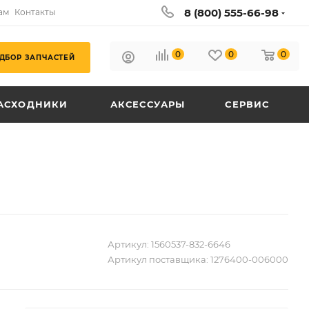
8 (800) 555-66-98
ам
Контакты
0
0
0
ДБОР ЗАПЧАСТЕЙ
АСХОДНИКИ
АКСЕССУАРЫ
СЕРВИС
Артикул:
1560537-832-6646
Артикул поставщика:
1276400-006000