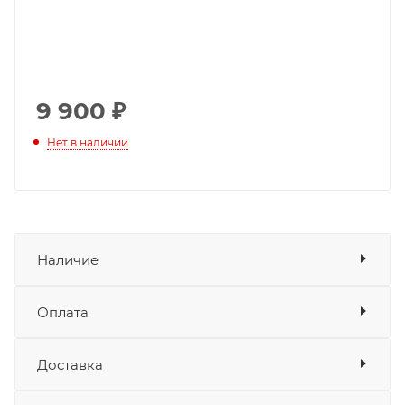
9 900
₽
Нет в наличии
Наличие
Оплата
Товара нет в наличии ни на одном из
складов
Доставка
Оплата
Банковские карты
да