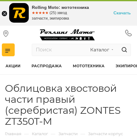
Rolling Moto: мототехника
Скачать
☆☆☆☆☆
★★★★★
(25) звезд
запчасти, экипировка
Каталог
АКЦИИ
РАСПРОДАЖА
МОТОТЕХНИКА
ЭКИПИРО
Облицовка хвостовой
части правый
(серебристая) ZONTES
ZT350T-M
—
—
—
Главная
Каталог
Запчасти
Запчасти корпус