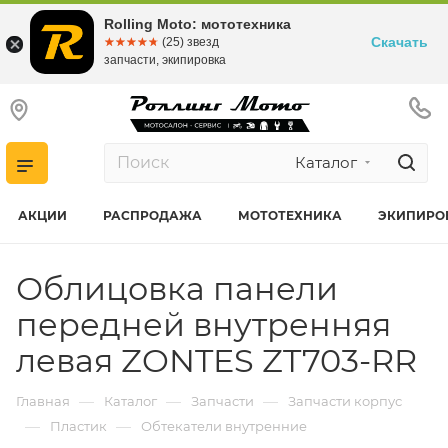
Rolling Moto: мототехника
Скачать
☆☆☆☆☆
★★★★★
(25) звезд
запчасти, экипировка
Каталог
АКЦИИ
РАСПРОДАЖА
МОТОТЕХНИКА
ЭКИПИРО
Облицовка панели
передней внутренняя
левая ZONTES ZT703-RR
—
—
—
Главная
Каталог
Запчасти
Запчасти корпус
—
—
Пластик
Обтекатели внутренние