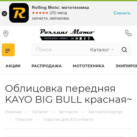
Rolling Moto: мототехника
Скачать
☆☆☆☆☆
★★★★★
(25) звезд
запчасти, экипировка
Каталог
АКЦИИ
РАСПРОДАЖА
МОТОТЕХНИКА
ЭКИПИРО
Облицовка передняя
KAYO BIG BULL красная~
—
—
—
Главная
Каталог
Запчасти
Запчасти корпус
—
—
Пластик
Пластик для ATV и багги