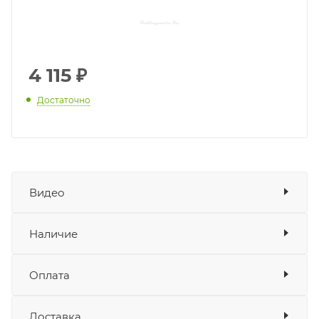
4 115
₽
Достаточно
Видео
Наличие
Наличие в мотосалонах Роллинг
Оплата
Мото
Доставка