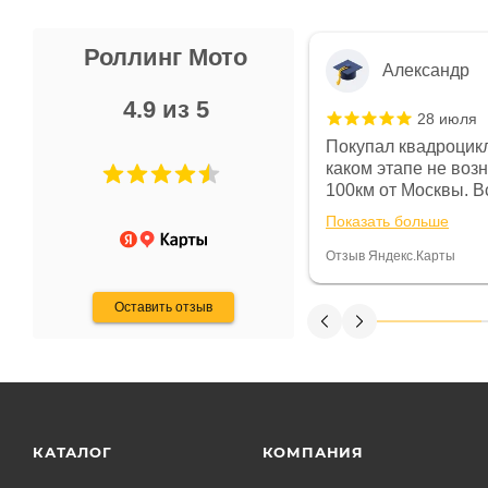
Роллинг Мото
Александр
4.9 из 5
28 июля
 в магазине чисто, цены везде
Покупал квадроцикл
огут. Не понравились условия
каком этапе не воз
предоплата и дают только на год)
100км от Москвы. Вс
ают что человек купит и
спидометре всегда 
Показать больше
некому.
постоянно были на 
Считаю, что это гов
Отзыв Яндекс.Карты
получения денег, ч
Оставить отзыв
КАТАЛОГ
КОМПАНИЯ