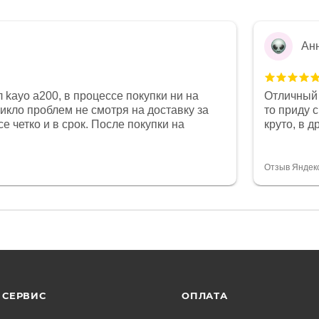
Ан
 kayo a200, в процессе покупки ни на
Отличный 
никло проблем не смотря на доставку за
то приду 
е четко и в срок. После покупки на
круто, в 
был 0, при этом представители магазина
все чеки 
связи и в итоге проблема была решена.
поставил
орит о небезразличии к клиенту после
спасибо о
Отзыв Яндек
то на сегодняшний день редкость.
объясняют
СЕРВИС
ОПЛАТА