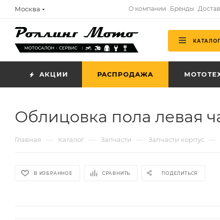
Москва
О компании
Бренды
Достав
КАТАЛО
АКЦИИ
РАСПРОДАЖА
МОТОТЕ
Облицовка пола левая ча
—
—
—
—
Главная
Каталог
Запчасти
Запчасти корпус
В ИЗБРАННОЕ
СРАВНИТЬ
ПОДЕЛИТЬСЯ