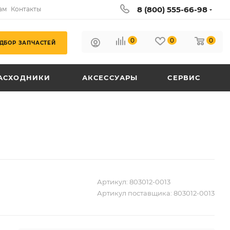
8 (800) 555-66-98
ам
Контакты
0
0
0
ДБОР ЗАПЧАСТЕЙ
АСХОДНИКИ
АКСЕССУАРЫ
СЕРВИС
Артикул:
803012-0013
Артикул поставщика:
803012-0013