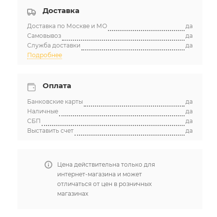
Доставка
Доставка по Москве и МО
да
Самовывоз
да
Служба доставки
да
Подробнее
Оплата
Банковские карты
да
Наличные
да
СБП
да
Выставить счет
да
Цена действительна только для
интернет-магазина и может
отличаться от цен в розничных
магазинах