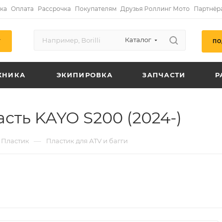
ка
Оплата
Рассрочка
Покупателям
Друзья Роллинг Мото
Партнёр
Каталог
ПО
Г
ХНИКА
ЭКИПИРОВКА
ЗАПЧАСТИ
Р
сть KAYO S200 (2024-)
—
Пластик
Пластик для ATV и багги