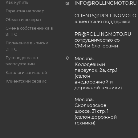
Как купить
INFO@ROLLINGMOTO.RU
Гарантия на товар
CLIENTS@ROLLINGMOTO
Обмен и возврат
клиентская поддержка
Смена собственника в
PR@ROLLINGMOTO.RU
ЭПТС
сотрудничество со
Получение выписки
СМИ и блогерами
ЭПТС
Руководства по
Москва,
эксплуатации
Колодезный
переулок, 2а, стр.1
Каталоги запчастей
(салон
Клиентский сервис
внедорожной и
дорожной техники)
Москва,
Сколковское
шоссе, 31 стр. 1
(салон дорожной
техники)