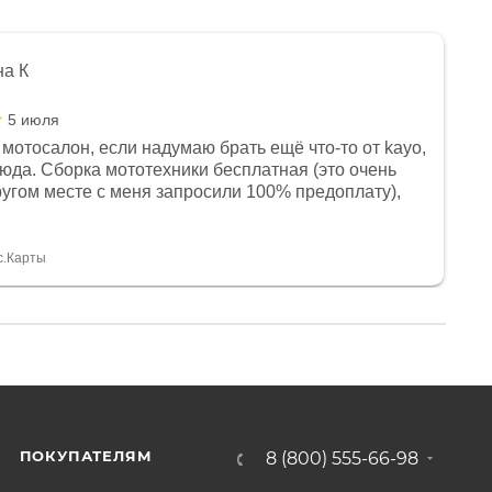
на К
5 июля
мотосалон, если надумаю брать ещё что-то от kayo,
сюда. Сборка мототехники бесплатная (это очень
другом месте с меня запросили 100% предоплату),
и документы выдали. Брала технику с ПТС, на учёт
а вообще без проблем. Менеджеру Юлии большое
тдельное, всегда на связи, очень детально всё
с.Карты
. 👍
ПОКУПАТЕЛЯМ
8 (800) 555-66-98