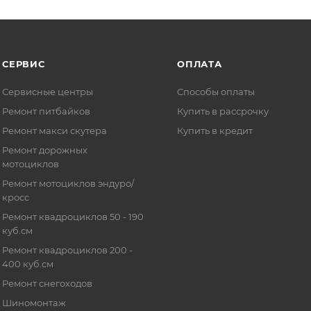
СЕРВИС
ОПЛАТА
Сервисные центры
Способы оплаты
Ремонт питбайков
Купить в рассрочку
Ремонт макси скутера
Купить в кредит
Ремонт дорожных
мотоциклов
Ремонт мотоциклов эндуро/
кросс
Ремонт квадроциклов 50 - 190
куб.см
Ремонт квадроциклов 200 -
400 куб.см
Ремонт снегоходов
Шиномонтаж