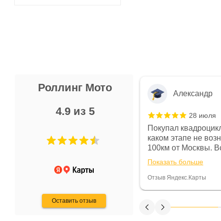
Роллинг Мото
Александр
4.9 из 5
28 июля
 в магазине чисто, цены везде
Покупал квадроцикл
огут. Не понравились условия
каком этапе не воз
предоплата и дают только на год)
100км от Москвы. Вс
ают что человек купит и
спидометре всегда 
Показать больше
некому.
постоянно были на 
Считаю, что это гов
Отзыв Яндекс.Карты
получения денег, ч
Оставить отзыв