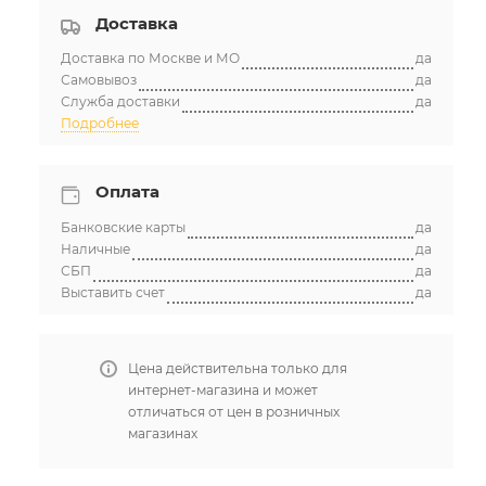
Доставка
Доставка по Москве и МО
да
Самовывоз
да
Служба доставки
да
Подробнее
Оплата
Банковские карты
да
Наличные
да
СБП
да
Выставить счет
да
Цена действительна только для
интернет-магазина и может
отличаться от цен в розничных
магазинах