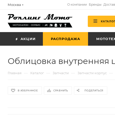
Москва
О компании
Бренды
Достав
КАТАЛО
АКЦИИ
РАСПРОДАЖА
МОТОТЕ
Облицовка внутренняя це
—
—
—
—
Главная
Каталог
Запчасти
Запчасти корпус
В ИЗБРАННОЕ
СРАВНИТЬ
ПОДЕЛИТЬСЯ