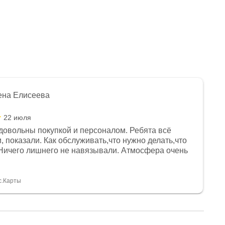
ена Елисеева
22 июля
довольны покупкой и персоналом. Ребята всё
, показали. Как обслуживать,что нужно делать,что
Ничего лишнего не навязывали. Атмосфера очень
я, помогли с доставкой. Сам аппарат так же
 устроил нас, нашли именно то, что хотел P. S
спасибо Дмитрию, за клиентоориентированность и
с.Карты