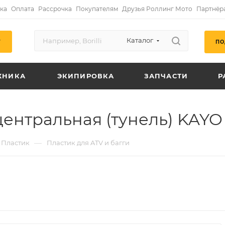
ка
Оплата
Рассрочка
Покупателям
Друзья Роллинг Мото
Партнёр
Каталог
ПО
Г
ХНИКА
ЭКИПИРОВКА
ЗАПЧАСТИ
Р
нтральная (тунель) KAYO 
—
Пластик
Пластик для ATV и багги