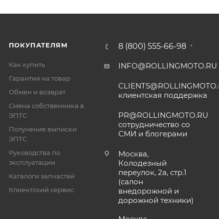
ПОКУПАТЕЛЯМ
8 (800) 555-66-98
Как купить
INFO@ROLLINGMOTO.RU
Гарантия на товар
CLIENTS@ROLLINGMOTO
Обмен и возврат
клиентская поддержка
Смена собственника в
PR@ROLLINGMOTO.RU
ЭПТС
сотрудничество со
Получение выписки
СМИ и блогерами
ЭПТС
Руководства по
Москва,
эксплуатации
Колодезный
переулок, 2а, стр.1
Каталоги запчастей
(салон
Клиентский сервис
внедорожной и
дорожной техники)
Москва,