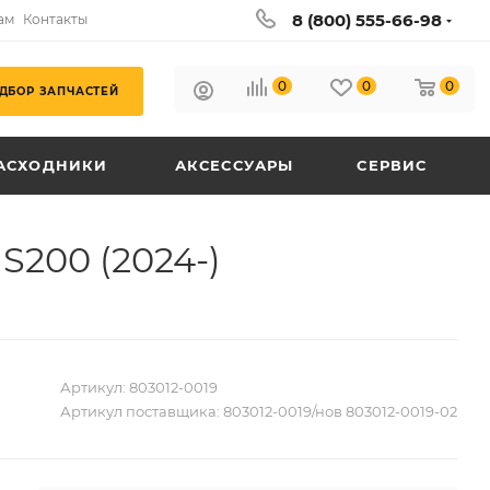
8 (800) 555-66-98
ам
Контакты
0
0
0
ДБОР ЗАПЧАСТЕЙ
АСХОДНИКИ
АКСЕССУАРЫ
СЕРВИС
S200 (2024-)
Артикул:
803012-0019
Артикул поставщика:
803012-0019/нов 803012-0019-02