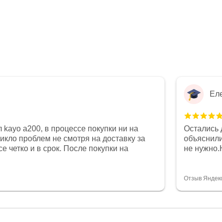
Ел
 kayo a200, в процессе покупки ни на
Остались 
никло проблем не смотря на доставку за
объяснили
е четко и в срок. После покупки на
не нужно.
был 0, при этом представители магазина
комфортна
связи и в итоге проблема была решена.
полностью
орит о небезразличии к клиенту после
огромное 
Отзыв Яндек
то на сегодняшний день редкость.
терпение