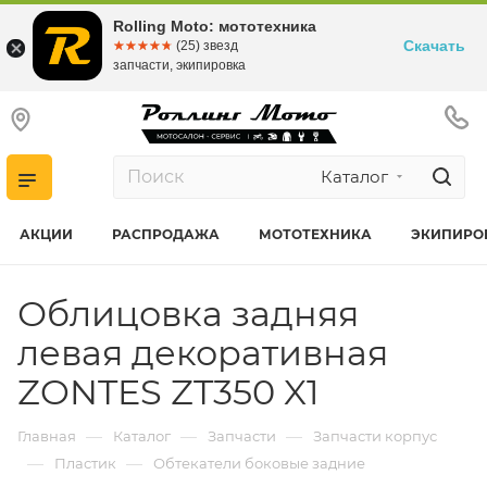
Rolling Moto: мототехника
Скачать
☆☆☆☆☆
★★★★★
(25) звезд
запчасти, экипировка
Каталог
АКЦИИ
РАСПРОДАЖА
МОТОТЕХНИКА
ЭКИПИРО
Облицовка задняя
левая декоративная
ZONTES ZT350 X1
—
—
—
Главная
Каталог
Запчасти
Запчасти корпус
—
—
Пластик
Обтекатели боковые задние