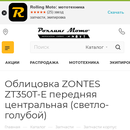
Rolling Moto: мототехника
Скачать
☆☆☆☆☆
★★★★★
(25) звезд
запчасти, экипировка
Каталог
АКЦИИ
РАСПРОДАЖА
МОТОТЕХНИКА
ЭКИПИРО
Облицовка ZONTES
ZT350T-E передняя
центральная (светло-
голубой)
—
—
—
Главная
Каталог
Запчасти
Запчасти корпус