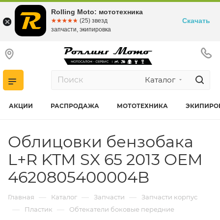
Rolling Moto: мототехника
Скачать
☆☆☆☆☆
★★★★★
(25) звезд
запчасти, экипировка
Каталог
АКЦИИ
РАСПРОДАЖА
МОТОТЕХНИКА
ЭКИПИРО
Облицовки бензобака
L+R KTM SX 65 2013 OEM
4620805400004B
—
—
—
Главная
Каталог
Запчасти
Запчасти корпус
—
—
Пластик
Обтекатели боковые передние