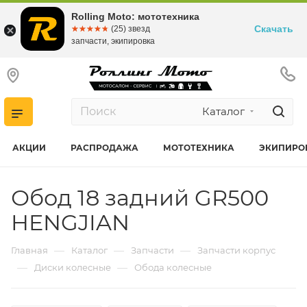
Rolling Moto: мототехника
Скачать
☆☆☆☆☆
★★★★★
(25) звезд
запчасти, экипировка
Каталог
АКЦИИ
РАСПРОДАЖА
МОТОТЕХНИКА
ЭКИПИРО
Обод 18 задний GR500
HENGJIAN
—
—
—
Главная
Каталог
Запчасти
Запчасти корпус
—
—
Диски колесные
Обода колесные