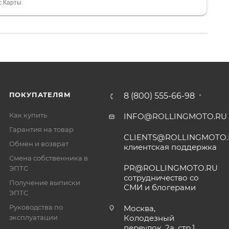
тдельное, всегда на связи, очень детально всё
с.Карты
. 👍
ПОКУПАТЕЛЯМ
8 (800) 555-66-98
Как купить
INFO@ROLLINGMOTO.RU
Гарантия на товар
CLIENTS@ROLLINGMOTO
Обмен и возврат
клиентская поддержка
Смена собственника в
PR@ROLLINGMOTO.RU
ЭПТС
сотрудничество со
Получение выписки
СМИ и блогерами
ЭПТС
Руководства по
Москва,
эксплуатации
Колодезный
переулок, 2а, стр.1