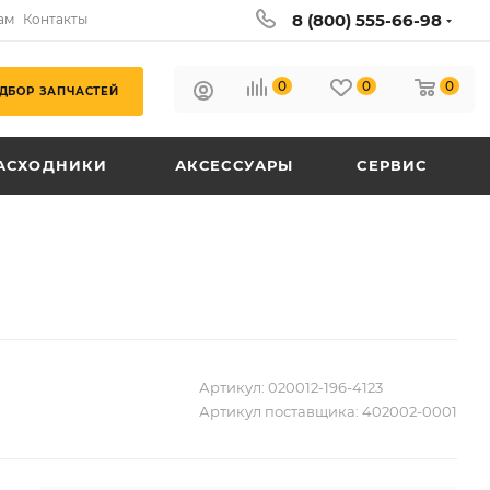
8 (800) 555-66-98
ам
Контакты
0
0
0
ДБОР ЗАПЧАСТЕЙ
АСХОДНИКИ
АКСЕССУАРЫ
СЕРВИС
Артикул:
020012-196-4123
Артикул поставщика:
402002-0001