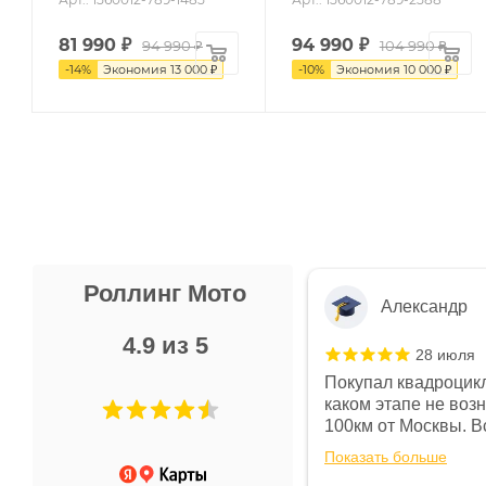
81 990
₽
94 990
₽
94 990 ₽
104 990 ₽
-
14
%
Экономия
13 000 ₽
-
10
%
Экономия
10 000 ₽
Роллинг Мото
Александр
4.9 из 5
28 июля
 в магазине чисто, цены везде
Покупал квадроцикл
огут. Не понравились условия
каком этапе не воз
предоплата и дают только на год)
100км от Москвы. Вс
ают что человек купит и
спидометре всегда 
Показать больше
некому.
постоянно были на 