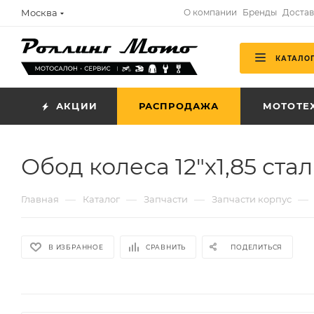
Москва
О компании
Бренды
Достав
КАТАЛО
АКЦИИ
РАСПРОДАЖА
МОТОТЕ
Обод колеса 12"х1,85 ста
—
—
—
—
Главная
Каталог
Запчасти
Запчасти корпус
В ИЗБРАННОЕ
СРАВНИТЬ
ПОДЕЛИТЬСЯ