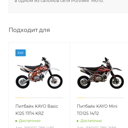
в одном из салонов сети Роллинг Мото.
Подходит для
Хит
Питбайк KAYO Basic
Питбайк KAYO Mini
K125 17/14 KRZ
TD125 14/12
Достаточно
Достаточно
Арт.: 1560012-789-1485
Арт.: 1560012-789-2588