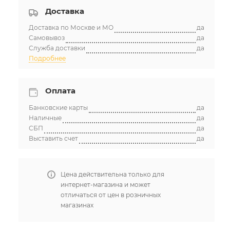
Доставка
Доставка по Москве и МО
да
Самовывоз
да
Служба доставки
да
Подробнее
Оплата
Банковские карты
да
Наличные
да
СБП
да
Выставить счет
да
Цена действительна только для
интернет-магазина и может
отличаться от цен в розничных
магазинах