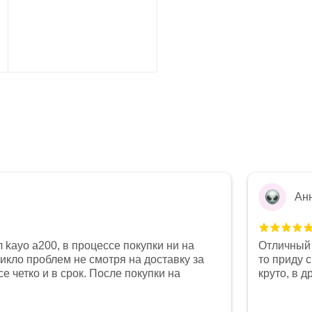
Ан
 kayo a200, в процессе покупки ни на
Отличный 
никло проблем не смотря на доставку за
то приду 
е четко и в срок. После покупки на
круто, в 
был 0, при этом представители магазина
все чеки 
связи и в итоге проблема была решена.
поставил