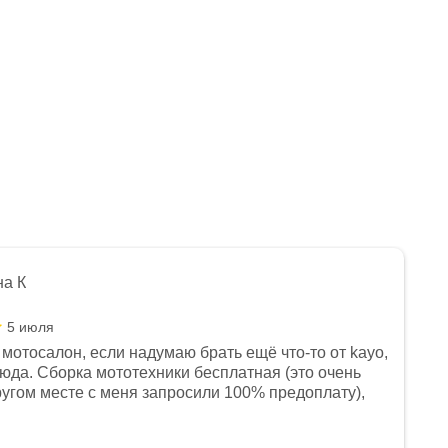
на К
5 июля
мотосалон, если надумаю брать ещё что-то от kayo,
сюда. Сборка мототехники бесплатная (это очень
другом месте с меня запросили 100% предоплату),
и документы выдали. Брала технику с ПТС, на учёт
а вообще без проблем. Менеджеру Юлии большое