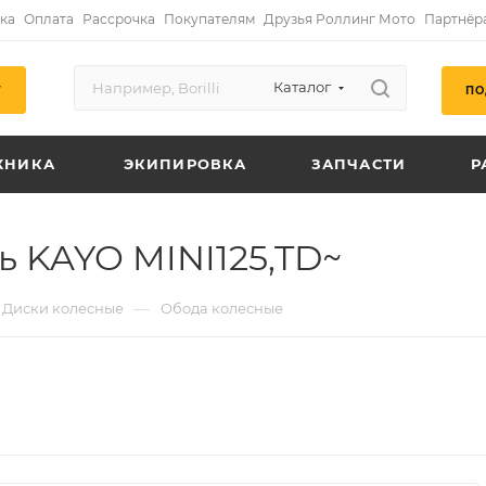
ка
Оплата
Рассрочка
Покупателям
Друзья Роллинг Мото
Партнёр
Каталог
ПО
Г
ХНИКА
ЭКИПИРОВКА
ЗАПЧАСТИ
Р
ль KAYO MINI125,TD~
—
Диски колесные
Обода колесные