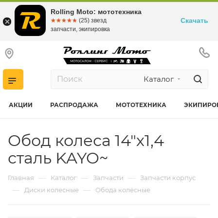
Rolling Moto: мототехника
Скачать
☆☆☆☆☆
★★★★★
(25) звезд
запчасти, экипировка
Каталог
АКЦИИ
РАСПРОДАЖА
МОТОТЕХНИКА
ЭКИПИРО
Обод колеса 14"х1,4
сталь KAYO~
—
—
—
Главная
Каталог
Запчасти
Запчасти корпус
—
—
Диски колесные
Обода колесные