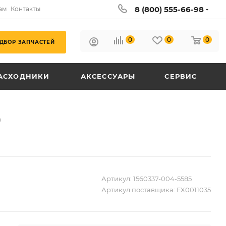
8 (800) 555-66-98
ам
Контакты
0
0
0
ДБОР ЗАПЧАСТЕЙ
АСХОДНИКИ
АКСЕССУАРЫ
СЕРВИС
0
Артикул:
1560337-004-5585
Артикул поставщика:
FX0011035