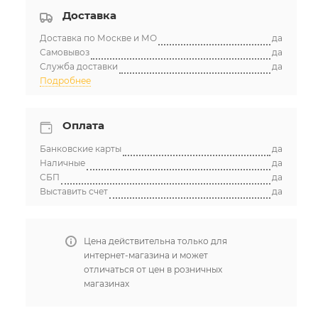
Доставка
Доставка по Москве и МО
да
Самовывоз
да
Служба доставки
да
Подробнее
Оплата
Банковские карты
да
Наличные
да
СБП
да
Выставить счет
да
Цена действительна только для
интернет-магазина и может
отличаться от цен в розничных
магазинах