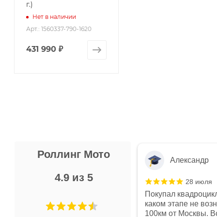
г.)
Нет в наличии
Арт.: 1560337-790-1620
431 990
₽
Роллинг Мото
Александр
4.9 из 5
28 июля
 в магазине чисто, цены везде
Покупал квадроцикл
огут. Не понравились условия
каком этапе не воз
предоплата и дают только на год)
100км от Москвы. Вс