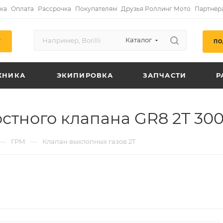
ка
Оплата
Рассрочка
Покупателям
Друзья Роллинг Мото
Партнёр
Каталог
ПО
Г
ХНИКА
ЭКИПИРОВКА
ЗАПЧАСТИ
Р
тного клапана GR8 2T 30
—
—
ГРМ
Клапан выхлопных газов 2Т