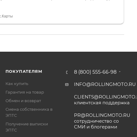
и документы выдали. Брала технику с ПТС, на учёт
а вообще без проблем. Менеджеру Юлии большое
тдельное, всегда на связи, очень детально всё
с.Карты
. 👍
ПОКУПАТЕЛЯМ
8 (800) 555-66-98
Как купить
INFO@ROLLINGMOTO.RU
Гарантия на товар
CLIENTS@ROLLINGMOTO
Обмен и возврат
клиентская поддержка
Смена собственника в
PR@ROLLINGMOTO.RU
ЭПТС
сотрудничество со
Получение выписки
СМИ и блогерами
ЭПТС