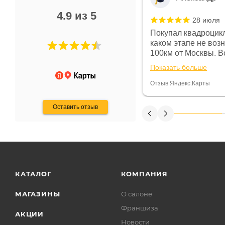
4.9 из 5
28 июля
 в магазине чисто, цены везде
Покупал квадроцикл
огут. Не понравились условия
каком этапе не воз
предоплата и дают только на год)
100км от Москвы. Вс
ают что человек купит и
спидометре всегда 
Показать больше
некому.
постоянно были на 
Считаю, что это гов
Отзыв Яндекс.Карты
получения денег, ч
Оставить отзыв
КАТАЛОГ
КОМПАНИЯ
МАГАЗИНЫ
О салоне
Франшиза
АКЦИИ
Новости