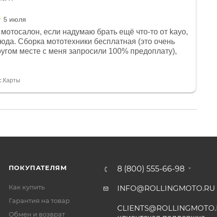
5 июля
мотосалон, если надумаю брать ещё что-то от kayo,
сюда. Сборка мототехники бесплатная (это очень
другом месте с меня запросили 100% предоплату),
и документы выдали. Брала технику с ПТС, на учёт
а вообще без проблем. Менеджеру Юлии большое
тдельное, всегда на связи, очень детально всё
с.Карты
. 👍
ПОКУПАТЕЛЯМ
8 (800) 555-66-98
Как купить
INFO@ROLLINGMOTO.RU
Гарантия на товар
CLIENTS@ROLLINGMOTO
Обмен и возврат