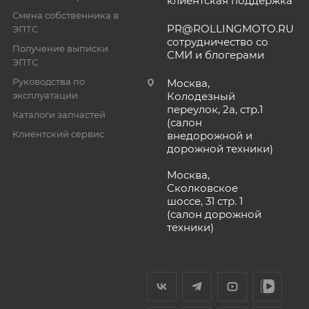
клиентская поддержка
Смена собственника в
PR@ROLLINGMOTO.RU
ЭПТС
сотрудничество со
Получение выписки
СМИ и блогерами
ЭПТС
Руководства по
Москва,
эксплуатации
Колодезный
переулок, 2а, стр.1
Каталоги запчастей
(салон
Клиентский сервис
внедорожной и
дорожной техники)
Москва,
Сколковское
шоссе, 31 стр. 1
(салон дорожной
техники)