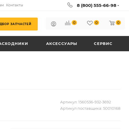
8 (800) 555-66-98
ам
Контакты
0
0
0
ДБОР ЗАПЧАСТЕЙ
АСХОДНИКИ
АКСЕССУАРЫ
СЕРВИС
Артикул:
1560536-932-3692
Артикул поставщика:
50010168