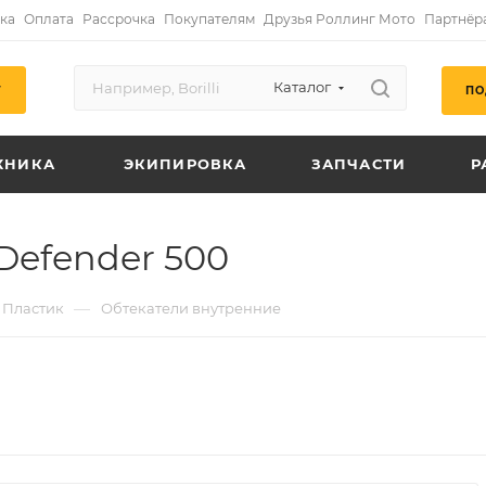
ка
Оплата
Рассрочка
Покупателям
Друзья Роллинг Мото
Партнёр
Каталог
ПО
Г
ХНИКА
ЭКИПИРОВКА
ЗАПЧАСТИ
Р
Defender 500
—
Пластик
Обтекатели внутренние