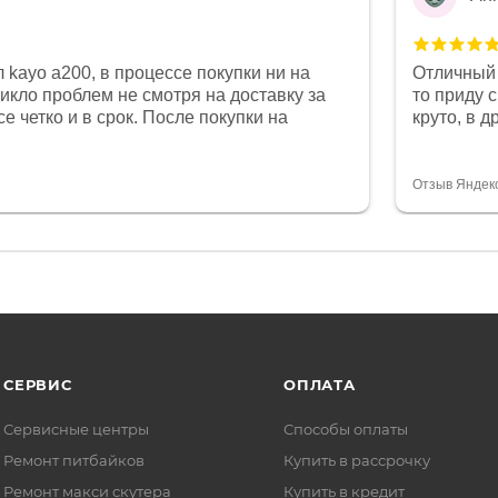
 kayo a200, в процессе покупки ни на
Отличный 
никло проблем не смотря на доставку за
то приду 
е четко и в срок. После покупки на
круто, в 
был 0, при этом представители магазина
все чеки 
связи и в итоге проблема была решена.
поставил
орит о небезразличии к клиенту после
спасибо о
Отзыв Яндек
то на сегодняшний день редкость.
объясняют
СЕРВИС
ОПЛАТА
Сервисные центры
Способы оплаты
Ремонт питбайков
Купить в рассрочку
Ремонт макси скутера
Купить в кредит