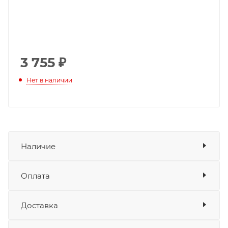
3 755
₽
Нет в наличии
Наличие
Оплата
Товара нет в наличии ни на одном из
складов
Доставка
Оплата
Банковские карты
да