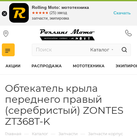
Rolling Moto: мототехника
Скачать
☆☆☆☆☆
★★★★★
(25) звезд
запчасти, экипировка
Каталог
АКЦИИ
РАСПРОДАЖА
МОТОТЕХНИКА
ЭКИПИРО
Обтекатель крыла
переднего правый
(серебристый) ZONTES
ZT368T-K
—
—
—
Главная
Каталог
Запчасти
Запчасти корпус