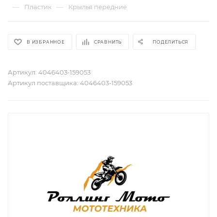
—
—
Пластик
Крылья передние
В ИЗБРАННОЕ
СРАВНИТЬ
ПОДЕЛИТЬСЯ
Артикул:
4046403-159053
Артикул поставщика:
4046403-159053