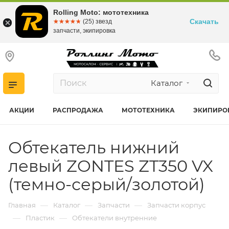
Rolling Moto: мототехника
Скачать
☆☆☆☆☆
★★★★★
(25) звезд
запчасти, экипировка
Каталог
АКЦИИ
РАСПРОДАЖА
МОТОТЕХНИКА
ЭКИПИРО
Обтекатель нижний
левый ZONTES ZT350 VX
(темно-серый/золотой)
—
—
—
Главная
Каталог
Запчасти
Запчасти корпус
—
—
Пластик
Обтекатели внутренние