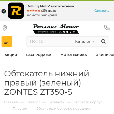
Rolling Moto: мототехника
Скачать
☆☆☆☆☆
★★★★★
(25) звезд
запчасти, экипировка
Каталог
АКЦИИ
РАСПРОДАЖА
МОТОТЕХНИКА
ЭКИПИРО
Обтекатель нижний
правый (зеленый)
ZONTES ZT350-S
—
—
—
Главная
Каталог
Запчасти
Запчасти корпус
—
—
Пластик
Обтекатели боковые передние