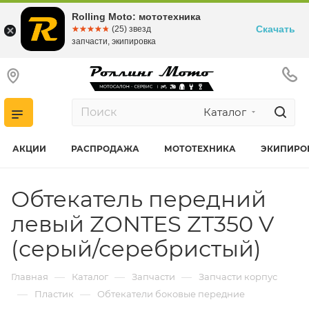
Rolling Moto: мототехника
Скачать
☆☆☆☆☆
★★★★★
(25) звезд
запчасти, экипировка
Каталог
АКЦИИ
РАСПРОДАЖА
МОТОТЕХНИКА
ЭКИПИРО
Обтекатель передний
левый ZONTES ZT350 V
(серый/серебристый)
—
—
—
Главная
Каталог
Запчасти
Запчасти корпус
—
—
Пластик
Обтекатели боковые передние