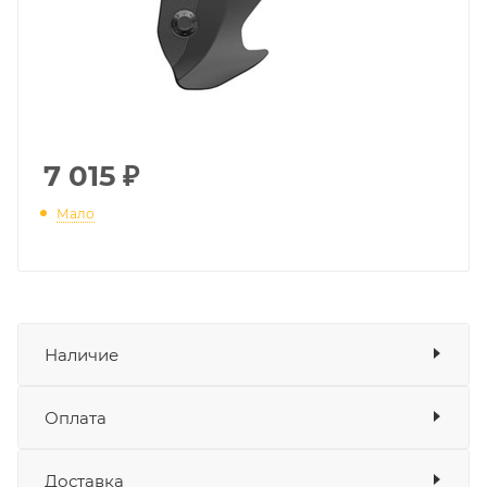
7 015
₽
Мало
Наличие
Наличие в мотосалонах Роллинг
Оплата
Мото
Доставка
Оплата