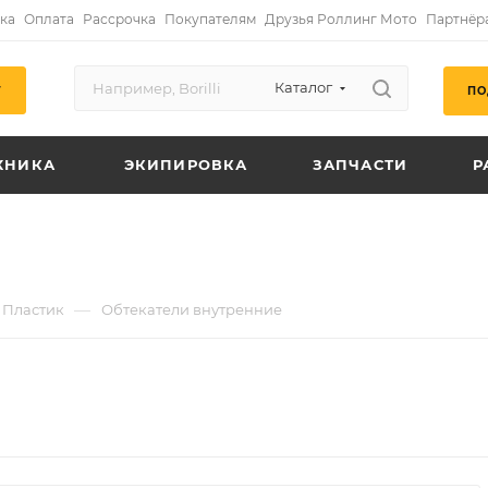
ка
Оплата
Рассрочка
Покупателям
Друзья Роллинг Мото
Партнёр
Каталог
ПО
Г
ХНИКА
ЭКИПИРОВКА
ЗАПЧАСТИ
Р
—
Пластик
Обтекатели внутренние