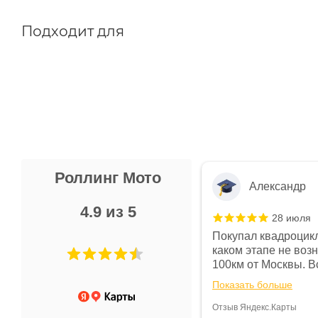
Подходит для
Роллинг Мото
Александр
4.9 из 5
28 июля
 в магазине чисто, цены везде
Покупал квадроцикл
огут. Не понравились условия
каком этапе не воз
предоплата и дают только на год)
100км от Москвы. Вс
ают что человек купит и
спидометре всегда 
Показать больше
некому.
постоянно были на 
Считаю, что это гов
Отзыв Яндекс.Карты