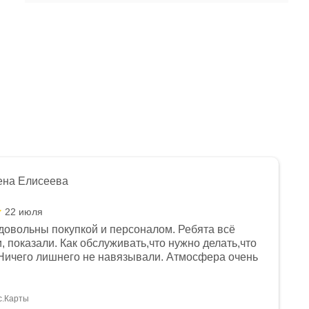
ена Елисеева
22 июля
довольны покупкой и персоналом. Ребята всё
, показали. Как обслуживать,что нужно делать,что
Ничего лишнего не навязывали. Атмосфера очень
я, помогли с доставкой. Сам аппарат так же
 устроил нас, нашли именно то, что хотел P. S
спасибо Дмитрию, за клиентоориентированность и
с.Карты