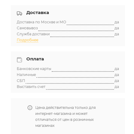
Доставка
Доставка по Москве и МО
да
Самовывоз
да
Служба доставки
да
Подробнее
Оплата
Банковские карты
да
Наличные
да
СБП
да
Выставить счет
да
Цена действительна только для
интернет-магазина и может
отличаться от цен в розничных
магазинах