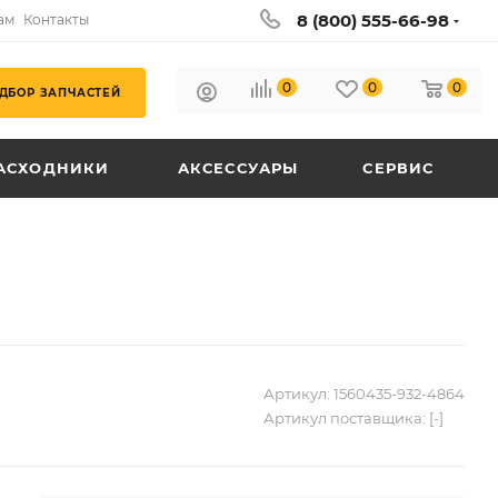
8 (800) 555-66-98
ам
Контакты
0
0
0
ДБОР ЗАПЧАСТЕЙ
АСХОДНИКИ
АКСЕССУАРЫ
СЕРВИС
Артикул:
1560435-932-4864
Артикул поставщика:
[-]