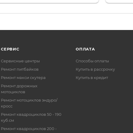
то на сегодняшний день редкость.
терпение
СЕРВИС
ОПЛАТА
Сервисные центры
Способы оплаты
Ремонт питбайков
Купить в рассрочку
Ремонт макси скутера
Купить в кредит
Ремонт дорожных
мотоциклов
Ремонт мотоциклов эндуро/
кросс
Ремонт квадроциклов 50 - 190
куб.см
Ремонт квадроциклов 200 -