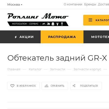
Москва
О компании
Бренды
Достав
КАТАЛО
АКЦИИ
РАСПРОДАЖА
МОТОТЕ
Обтекатель задний GR-X
—
—
—
—
Главная
Каталог
Запчасти
Запчасти корпус
В ИЗБРАННОЕ
СРАВНИТЬ
ПОДЕЛИТЬСЯ