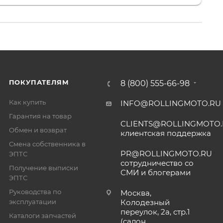
ПОКУПАТЕЛЯМ
8 (800) 555-66-98
Как купить
INFO@ROLLINGMOTO.RU
Гарантия на товар
CLIENTS@ROLLINGMOTO
Обмен и возврат
клиентская поддержка
Смена собственника в
PR@ROLLINGMOTO.RU
ЭПТС
сотрудничество со
Получение выписки
СМИ и блогерами
ЭПТС
Руководства по
Москва,
эксплуатации
Колодезный
переулок, 2а, стр.1
Каталоги запчастей
(салон