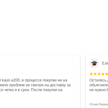
Ел
 kayo a200, в процессе покупки ни на
Остались 
никло проблем не смотря на доставку за
объяснили
е четко и в срок. После покупки на
не нужно.
был 0, при этом представители магазина
комфортна
связи и в итоге проблема была решена.
полностью
орит о небезразличии к клиенту после
огромное 
Отзыв Яндек