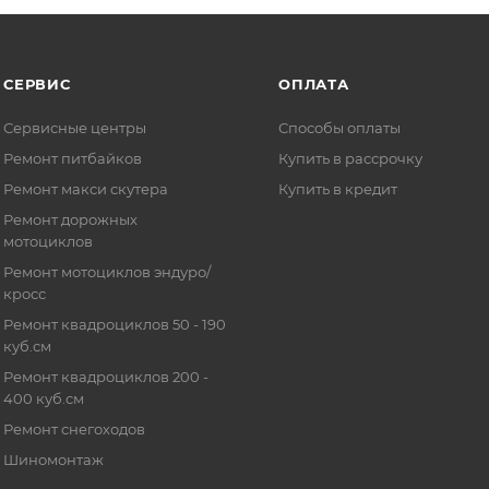
СЕРВИС
ОПЛАТА
Сервисные центры
Способы оплаты
Ремонт питбайков
Купить в рассрочку
Ремонт макси скутера
Купить в кредит
Ремонт дорожных
мотоциклов
Ремонт мотоциклов эндуро/
кросс
Ремонт квадроциклов 50 - 190
куб.см
Ремонт квадроциклов 200 -
400 куб.см
Ремонт снегоходов
Шиномонтаж