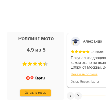
Роллинг Мото
Александр
4.9 из 5
28 июля
 в магазине чисто, цены везде
Покупал квадроцикл
огут. Не понравились условия
каком этапе не воз
предоплата и дают только на год)
100км от Москвы. Вс
ают что человек купит и
спидометре всегда 
Показать больше
некому.
постоянно были на 
Считаю, что это гов
Отзыв Яндекс.Карты
получения денег, ч
Оставить отзыв