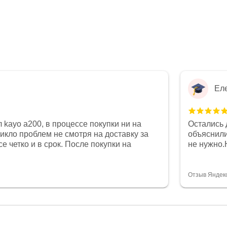
Ел
 kayo a200, в процессе покупки ни на
Остались 
никло проблем не смотря на доставку за
объяснили
е четко и в срок. После покупки на
не нужно.
был 0, при этом представители магазина
комфортна
связи и в итоге проблема была решена.
полностью
орит о небезразличии к клиенту после
огромное 
Отзыв Яндек
то на сегодняшний день редкость.
терпение