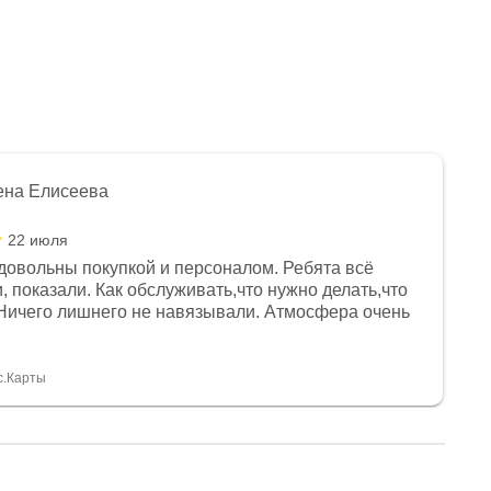
ена Елисеева
22 июля
довольны покупкой и персоналом. Ребята всё
, показали. Как обслуживать,что нужно делать,что
Ничего лишнего не навязывали. Атмосфера очень
я, помогли с доставкой. Сам аппарат так же
 устроил нас, нашли именно то, что хотел P. S
спасибо Дмитрию, за клиентоориентированность и
с.Карты