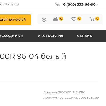
8 (800) 555-66-98
ам
Контакты
0
0
0
ДБОР ЗАПЧАСТЕЙ
АСХОДНИКИ
АКСЕССУАРЫ
СЕРВИС
00R 96-04 белый
Артикул:
3800452-917-2591
Артикул поставщика:
0003803.030