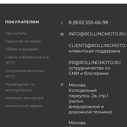
ПОКУПАТЕЛЯМ
8 (800) 555-66-98
Как купить
INFO@ROLLINGMOTO.RU
Гарантия на товар
CLIENTS@ROLLINGMOTO
Обмен и возврат
клиентская поддержка
Смена собственника в
PR@ROLLINGMOTO.RU
ЭПТС
сотрудничество со
Получение выписки
СМИ и блогерами
ЭПТС
Руководства по
Москва,
эксплуатации
Колодезный
переулок, 2а, стр.1
Каталоги запчастей
(салон
Клиентский сервис
внедорожной и
дорожной техники)
Москва,