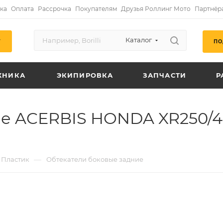
ка
Оплата
Рассрочка
Покупателям
Друзья Роллинг Мото
Партнёр
Каталог
ПО
Г
ХНИКА
ЭКИПИРОВКА
ЗАПЧАСТИ
Р
ые ACERBIS HONDA XR250/4
—
Пластик
Обтекатели боковые задние