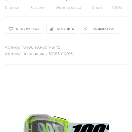
—
—
—
—
Главная
Каталог
Экипировка
Очки
100%
В ИЗБРАННОЕ
СРАВНИТЬ
ПОДЕЛИТЬСЯ
Артикул:
8400403-604-6145
Артикул поставщика:
50013-00015