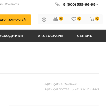
8 (800) 555-66-98
ам
Контакты
0
0
0
ДБОР ЗАПЧАСТЕЙ
АСХОДНИКИ
АКСЕССУАРЫ
СЕРВИС
Артикул:
8025250440
Артикул поставщика:
8025250440