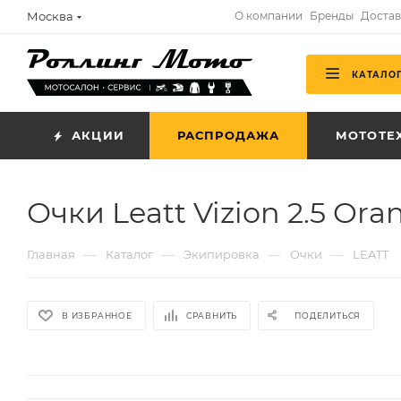
Москва
О компании
Бренды
Достав
КАТАЛО
АКЦИИ
РАСПРОДАЖА
МОТОТЕ
Очки Leatt Vizion 2.5 Or
—
—
—
—
Главная
Каталог
Экипировка
Очки
LEATT
В ИЗБРАННОЕ
СРАВНИТЬ
ПОДЕЛИТЬСЯ