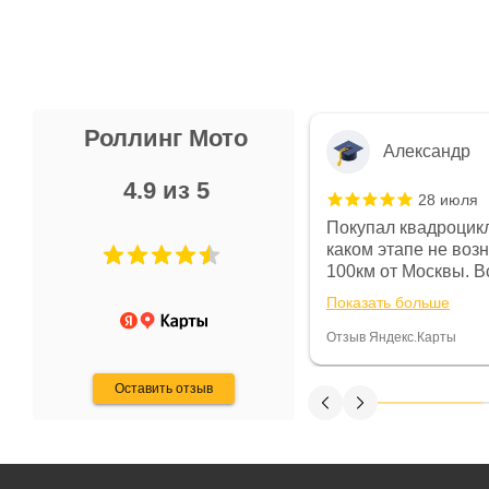
Роллинг Мото
Александр
4.9 из 5
28 июля
 в магазине чисто, цены везде
Покупал квадроцикл
огут. Не понравились условия
каком этапе не воз
предоплата и дают только на год)
100км от Москвы. Вс
ают что человек купит и
спидометре всегда 
Показать больше
некому.
постоянно были на 
Считаю, что это гов
Отзыв Яндекс.Карты
получения денег, ч
Оставить отзыв