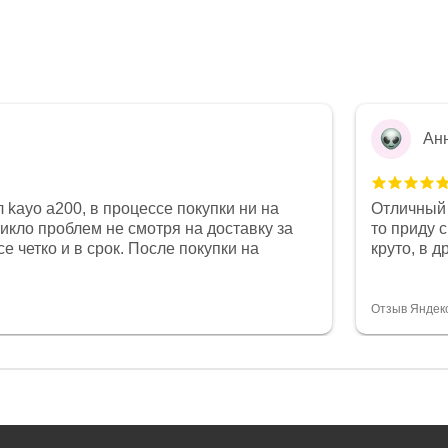
Ан
 kayo a200, в процессе покупки ни на
Отличный 
никло проблем не смотря на доставку за
то приду 
е четко и в срок. После покупки на
круто, в 
был 0, при этом представители магазина
все чеки 
связи и в итоге проблема была решена.
поставил
орит о небезразличии к клиенту после
спасибо о
Отзыв Яндек
то на сегодняшний день редкость.
объясняют