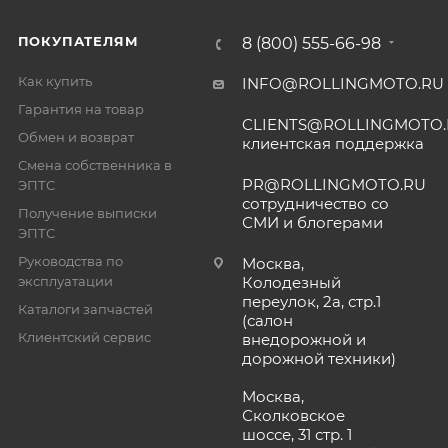
ПОКУПАТЕЛЯМ
8 (800) 555-66-98
Как купить
INFO@ROLLINGMOTO.RU
Гарантия на товар
CLIENTS@ROLLINGMOTO
Обмен и возврат
клиентская поддержка
Смена собственника в
PR@ROLLINGMOTO.RU
ЭПТС
сотрудничество со
Получение выписки
СМИ и блогерами
ЭПТС
Руководства по
Москва,
эксплуатации
Колодезный
переулок, 2а, стр.1
Каталоги запчастей
(салон
Клиентский сервис
внедорожной и
дорожной техники)
Москва,
Сколковское
шоссе, 31 стр. 1