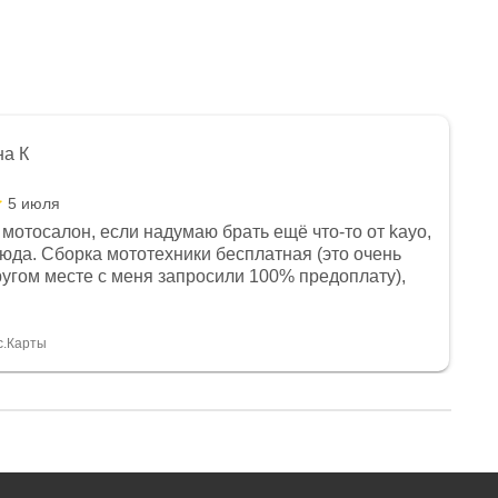
на К
5 июля
мотосалон, если надумаю брать ещё что-то от kayo,
сюда. Сборка мототехники бесплатная (это очень
другом месте с меня запросили 100% предоплату),
и документы выдали. Брала технику с ПТС, на учёт
а вообще без проблем. Менеджеру Юлии большое
тдельное, всегда на связи, очень детально всё
с.Карты
. 👍