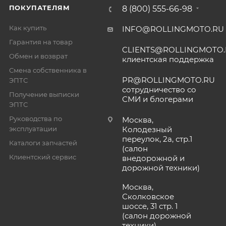
ПОКУПАТЕЛЯМ
8 (800) 555-66-98
Как купить
INFO@ROLLINGMOTO.RU
Гарантия на товар
CLIENTS@ROLLINGMOTO
Обмен и возврат
клиентская поддержка
Смена собственника в
PR@ROLLINGMOTO.RU
ЭПТС
сотрудничество со
Получение выписки
СМИ и блогерами
ЭПТС
Руководства по
Москва,
эксплуатации
Колодезный
переулок, 2а, стр.1
Каталоги запчастей
(салон
Клиентский сервис
внедорожной и
дорожной техники)
Москва,
Сколковское
шоссе, 31 стр. 1
(салон дорожной
техники)