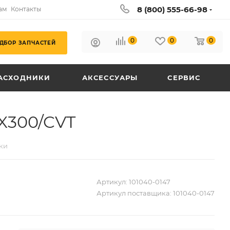
8 (800) 555-66-98
ам
Контакты
0
0
0
ДБОР ЗАПЧАСТЕЙ
АСХОДНИКИ
АКСЕССУАРЫ
СЕРВИС
X300/CVT
ки
Артикул:
101040-0147
Артикул поставщика:
101040-0147