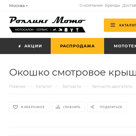
Москва
О компании
Бренды
Достав
КАТАЛО
АКЦИИ
РАСПРОДАЖА
МОТОТЕ
Окошко смотровое крышк
—
—
—
Главная
Каталог
Запчасти
Запчасти двигатель
В ИЗБРАННОЕ
СРАВНИТЬ
ПОДЕЛИТЬСЯ