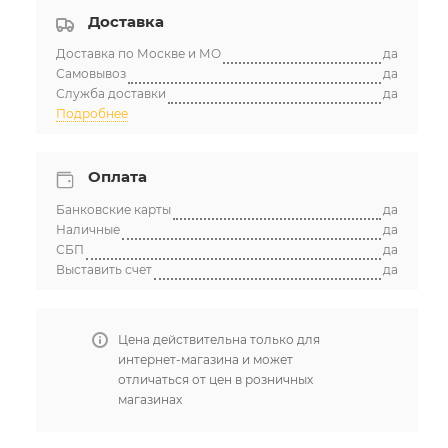
Доставка
Доставка по Москве и МО
да
Самовывоз
да
Служба доставки
да
Подробнее
Оплата
Банковские карты
да
Наличные
да
СБП
да
Выставить счет
да
Цена действительна только для
интернет-магазина и может
отличаться от цен в розничных
магазинах