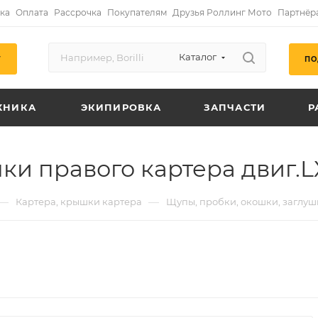
ка
Оплата
Рассрочка
Покупателям
Друзья Роллинг Мото
Партнёр
Каталог
ПО
Г
ХНИКА
ЭКИПИРОВКА
ЗАПЧАСТИ
Р
и правого картера двиг.L
—
—
Картера, крышки картера
Щупы, пробки, окошки, заглуш