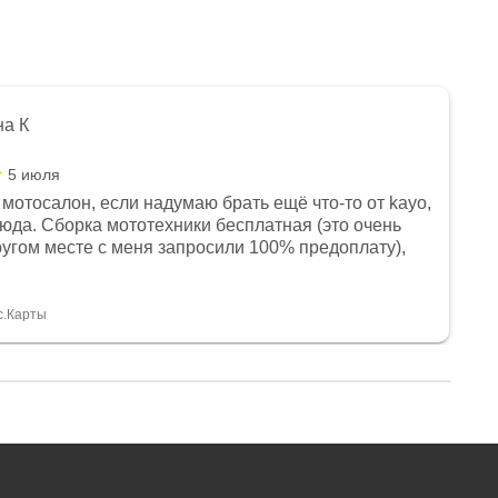
на К
5 июля
мотосалон, если надумаю брать ещё что-то от kayo,
сюда. Сборка мототехники бесплатная (это очень
другом месте с меня запросили 100% предоплату),
и документы выдали. Брала технику с ПТС, на учёт
а вообще без проблем. Менеджеру Юлии большое
тдельное, всегда на связи, очень детально всё
с.Карты
. 👍