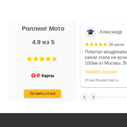
Роллинг Мото
Александр
4.9 из 5
28 июля
 в магазине чисто, цены везде
Покупал квадроцикл
огут. Не понравились условия
каком этапе не воз
предоплата и дают только на год)
100км от Москвы. Вс
ают что человек купит и
спидометре всегда 
Показать больше
некому.
постоянно были на 
Считаю, что это гов
Отзыв Яндекс.Карты
получения денег, ч
Оставить отзыв