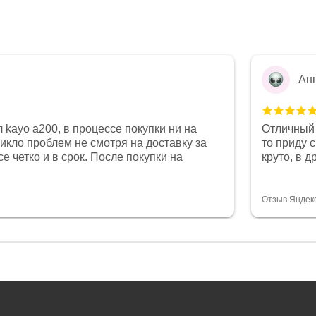
Ан
 kayo a200, в процессе покупки ни на
Отличный 
никло проблем не смотря на доставку за
то приду 
е четко и в срок. После покупки на
круто, в 
был 0, при этом представители магазина
все чеки 
связи и в итоге проблема была решена.
поставил
орит о небезразличии к клиенту после
спасибо о
Отзыв Яндек
то на сегодняшний день редкость.
объясняют