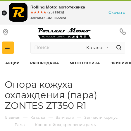
Rolling Moto: мототехника
Скачать
☆☆☆☆☆
★★★★★
(25) звезд
запчасти, экипировка
Каталог
АКЦИИ
РАСПРОДАЖА
МОТОТЕХНИКА
ЭКИПИРО
Опора кожуха
охлаждения (пара)
ZONTES ZT350 R1
—
—
—
Главная
Каталог
Запчасти
Запчасти корпус
—
—
Рама
Кронштейны, крепления рамы