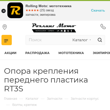
Rolling Moto: мототехника
Скачать
☆☆☆☆☆
★★★★★
(25) звезд
запчасти, экипировка
Каталог
АКЦИИ
РАСПРОДАЖА
МОТОТЕХНИКА
ЭКИПИРО
Опора крепления
переднего пластика
RT3S
—
—
—
Главная
Каталог
Запчасти
Запчасти корпус
—
Болты, крепеж