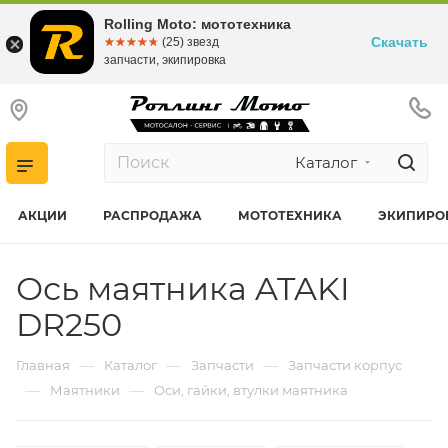
Rolling Moto: мототехника
Скачать
☆☆☆☆☆
★★★★★
(25) звезд
запчасти, экипировка
Каталог
АКЦИИ
РАСПРОДАЖА
МОТОТЕХНИКА
ЭКИПИРО
Ось маятника ATAKI
DR250
—
—
—
Главная
Каталог
Запчасти
Запчасти корпус
—
—
Маятники
Оси, гайки, втулки маятника