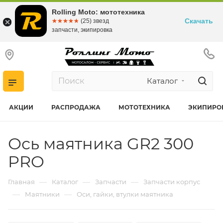
Rolling Moto: мототехника
Скачать
☆☆☆☆☆
★★★★★
(25) звезд
запчасти, экипировка
Каталог
АКЦИИ
РАСПРОДАЖА
МОТОТЕХНИКА
ЭКИПИРО
Ось маятника GR2 300
PRO
—
—
—
Главная
Каталог
Запчасти
Запчасти корпус
—
—
Маятники
Оси, гайки, втулки маятника