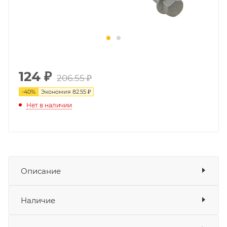
124
₽
206.55 ₽
-
40
%
Экономия
82.55 ₽
Нет в наличии
Описание
Ось маятника GR2 300 Pro
– это ключевой
Показать описание
Наличие
компонент задней подвески, который
обеспечивает крепление маятника к раме и