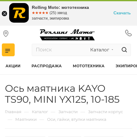
Rolling Moto: мототехника
Скачать
☆☆☆☆☆
★★★★★
(25) звезд
запчасти, экипировка
Каталог
АКЦИИ
РАСПРОДАЖА
МОТОТЕХНИКА
ЭКИПИРО
Ось маятника KAYO
TS90, MINI YX125, 10-185
—
—
—
Главная
Каталог
Запчасти
Запчасти корпус
—
—
Маятники
Оси, гайки, втулки маятника