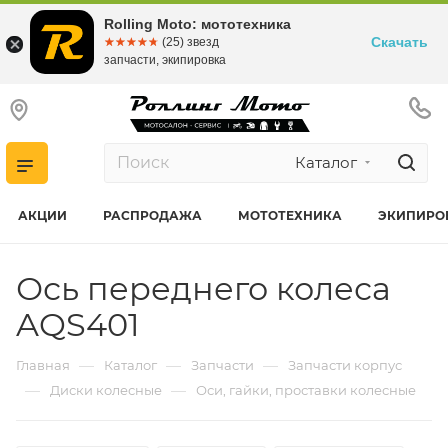
Rolling Moto: мототехника
Скачать
☆☆☆☆☆
★★★★★
(25) звезд
запчасти, экипировка
Каталог
АКЦИИ
РАСПРОДАЖА
МОТОТЕХНИКА
ЭКИПИРО
Ось переднего колеса
AQS401
—
—
—
Главная
Каталог
Запчасти
Запчасти корпус
—
—
Диски колесные
Оси, гайки, проставки колесные