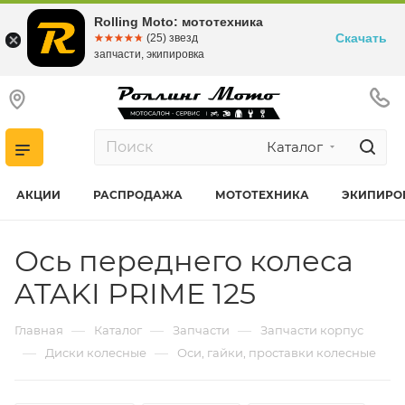
Rolling Moto: мототехника
Скачать
☆☆☆☆☆
★★★★★
(25) звезд
запчасти, экипировка
Каталог
АКЦИИ
РАСПРОДАЖА
МОТОТЕХНИКА
ЭКИПИРО
Ось переднего колеса
ATAKI PRIME 125
—
—
—
Главная
Каталог
Запчасти
Запчасти корпус
—
—
Диски колесные
Оси, гайки, проставки колесные