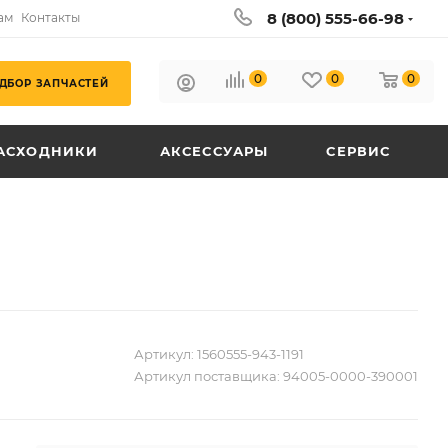
8 (800) 555-66-98
ам
Контакты
0
0
0
ДБОР ЗАПЧАСТЕЙ
АСХОДНИКИ
АКСЕССУАРЫ
СЕРВИС
Артикул:
1560555-943-1191
Артикул поставщика:
94005-0000-390001