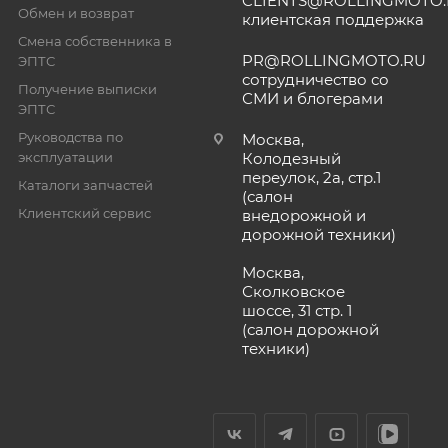
CLIENTS@ROLLINGMOTO
Обмен и возврат
клиентская поддержка
Смена собственника в
PR@ROLLINGMOTO.RU
ЭПТС
сотрудничество со
Получение выписки
СМИ и блогерами
ЭПТС
Руководства по
Москва,
эксплуатации
Колодезный
переулок, 2а, стр.1
Каталоги запчастей
(салон
Клиентский сервис
внедорожной и
дорожной техники)
Москва,
Сколковское
шоссе, 31 стр. 1
(салон дорожной
техники)