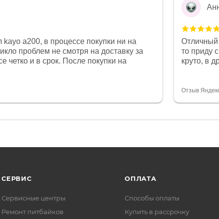
Ан
 kayo a200, в процессе покупки ни на
Отличный 
никло проблем не смотря на доставку за
то приду 
е четко и в срок. После покупки на
круто, в 
был 0, при этом представители магазина
все чеки 
связи и в итоге проблема была решена.
поставил
орит о небезразличии к клиенту после
спасибо о
Отзыв Яндек
то на сегодняшний день редкость.
объясняют
СЕРВИС
ОПЛАТА
Сервисные центры
Способы оплаты
Ремонт питбайков
Купить в рассрочку