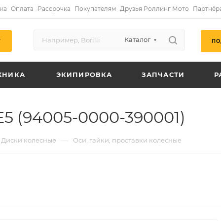
ка
Оплата
Рассрочка
Покупателям
Друзья Роллинг Мото
Партнёр
Каталог
ПО
Г
ХНИКА
ЭКИПИРОВКА
ЗАПЧАСТИ
Р
5 (94005-0000-390001)
—
Диски колесные
Оси, гайки, проставки колесные