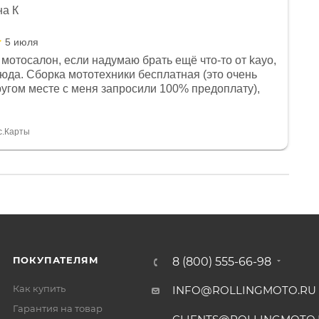
на К
5 июля
мотосалон, если надумаю брать ещё что-то от kayo,
сюда. Сборка мототехники бесплатная (это очень
другом месте с меня запросили 100% предоплату),
и документы выдали. Брала технику с ПТС, на учёт
а вообще без проблем. Менеджеру Юлии большое
тдельное, всегда на связи, очень детально всё
с.Карты
. 👍
ПОКУПАТЕЛЯМ
8 (800) 555-66-98
Как купить
INFO@ROLLINGMOTO.RU
Гарантия на товар