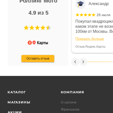
Роллинг Мото
Александр
4.9 из 5
28 июля
 в магазине чисто, цены везде
Покупал квадроцикл
огут. Не понравились условия
каком этапе не воз
предоплата и дают только на год)
100км от Москвы. Вс
ают что человек купит и
спидометре всегда 
Показать больше
некому.
постоянно были на 
Считаю, что это гов
Отзыв Яндекс.Карты
получения денег, ч
Оставить отзыв
КАТАЛОГ
КОМПАНИЯ
МАГАЗИНЫ
О салоне
Франшиза
АКЦИИ