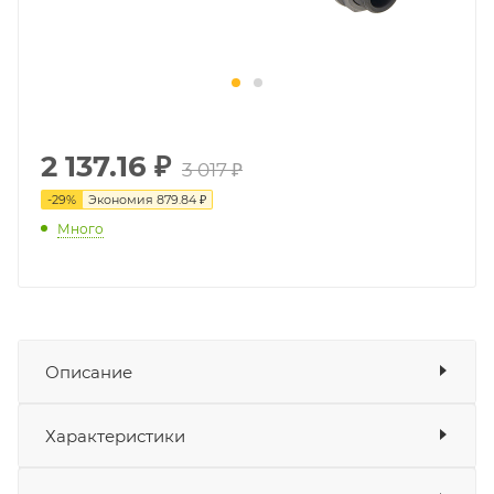
2 137.16
₽
3 017 ₽
-
29
%
Экономия
879.84 ₽
Много
Описание
Ось заднего колеса GR500
– металлический
Показать описание
Характеристики
стержень, на который крепится заднее колесо.