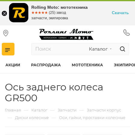
Rolling Moto: мототехника
Скачать
☆☆☆☆☆
★★★★★
(25) звезд
запчасти, экипировка
Каталог
АКЦИИ
РАСПРОДАЖА
МОТОТЕХНИКА
ЭКИПИРО
Ось заднего колеса
GR500
—
—
—
Главная
Каталог
Запчасти
Запчасти корпус
—
—
Диски колесные
Оси, гайки, проставки колесные