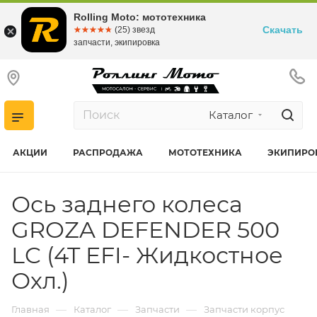
Rolling Moto: мототехника
Скачать
☆☆☆☆☆
★★★★★
(25) звезд
запчасти, экипировка
Каталог
АКЦИИ
РАСПРОДАЖА
МОТОТЕХНИКА
ЭКИПИРО
Ось заднего колеса
GROZA DEFENDER 500
LC (4T EFI- Жидкостное
Охл.)
—
—
—
Главная
Каталог
Запчасти
Запчасти корпус